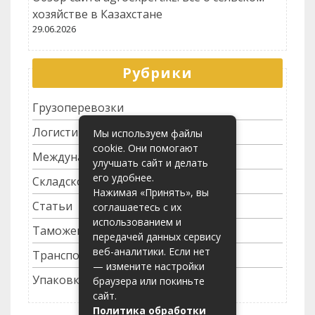
хозяйстве в Казахстане
29.06.2026
Рубрики
Грузоперевозки
Логистика
Мы используем файлы
cookie. Они помогают
Международные перевозки
улучшать сайт и делать
его удобнее.
Складское хозяйство
Нажимая «Принять», вы
Статьи
соглашаетесь с их
использованием и
Таможенное оформление
передачей данных сервису
веб-аналитики. Если нет
Транспортные услуги
— измените настройки
Упаковка грузов
браузера или покиньте
сайт.
Политика обработки