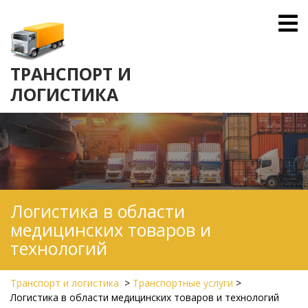
Skip
O
to
M
content
ТРАНСПОРТ И
ЛОГИСТИКА
Логистика в области
медицинских товаров и
технологий
Транспорт и логистика
>
Транспортные услуги
>
Логистика в области медицинских товаров и технологий