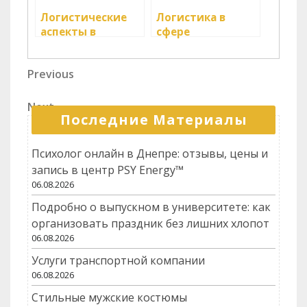
Логистические
Логистика в
аспекты в
сфере
снабжении
нефтегазовой
медицинских
промышленности
Навигация
Previous
Previous
организаций
Post
по
Next
Next
записям
Последние Материалы
Post
Психолог онлайн в Днепре: отзывы, цены и
запись в центр PSY Energy™
06.08.2026
Подробно о выпускном в университете: как
организовать праздник без лишних хлопот
06.08.2026
Услуги транспортной компании
06.08.2026
Стильные мужские костюмы