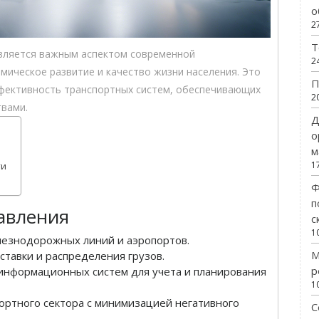
о
2
Т
вляется важным аспектом современной
2
мическое развитие и качество жизни населения. Это
П
ффективность транспортных систем, обеспечивающих
2
твами.
Д
о
м
1
ти
Ф
п
авления
с
1
лезнодорожных линий и аэропортов.
М
тавки и распределения грузов.
р
нформационных систем для учета и планирования
1
ортного сектора с минимизацией негативного
С