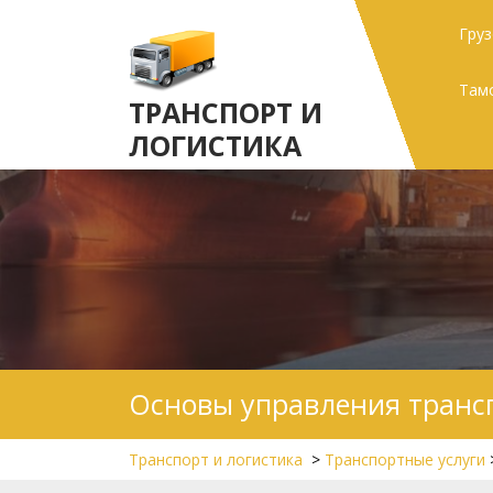
Skip
Гру
to
content
Там
ТРАНСПОРТ И
ЛОГИСТИКА
Основы управления транс
Транспорт и логистика
>
Транспортные услуги