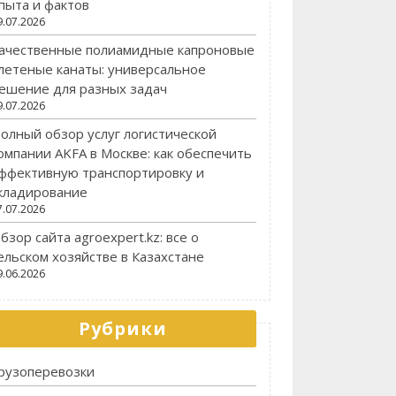
пыта и фактов
9.07.2026
ачественные полиамидные капроновые
летеные канаты: универсальное
ешение для разных задач
9.07.2026
олный обзор услуг логистической
омпании AKFA в Москве: как обеспечить
ффективную транспортировку и
кладирование
7.07.2026
бзор сайта agroexpert.kz: все о
ельском хозяйстве в Казахстане
9.06.2026
Рубрики
рузоперевозки