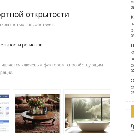
о
0
ртной открытости
К
п
ткрытостью способствует:
р
0
ельности регионов.
П
к
э
с
ь является ключевым фактором, способствующим
0
рации.
О
с
2
Г