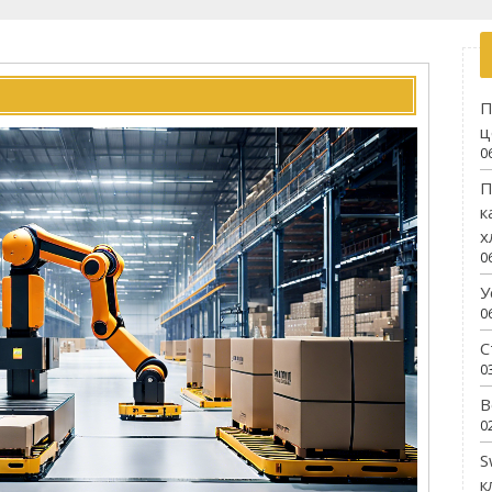
П
ц
0
П
к
х
0
У
0
С
0
В
0
S
к