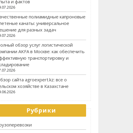
пыта и фактов
9.07.2026
ачественные полиамидные капроновые
летеные канаты: универсальное
ешение для разных задач
9.07.2026
олный обзор услуг логистической
омпании AKFA в Москве: как обеспечить
ффективную транспортировку и
кладирование
7.07.2026
бзор сайта agroexpert.kz: все о
ельском хозяйстве в Казахстане
9.06.2026
Рубрики
рузоперевозки