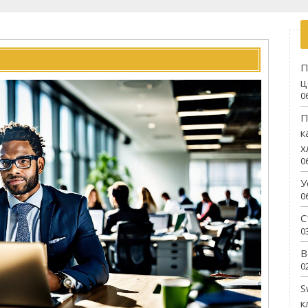
П
ц
0
П
к
х
0
У
0
С
0
В
0
S
к