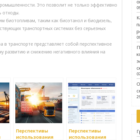
о
промышленности. Это позволит не только эффективно
0
ь отходы.
К
им биотопливам, таким как биоэтанол и биодизель,
п
ствующих транспортных системах без серьезных
р
0
а в транспорте представляет собой перспективное
П
у развитию и снижению негативного влияния на
к
э
с
0
О
с
2
Перспективы
Перспективы
Г
я
использования
использования