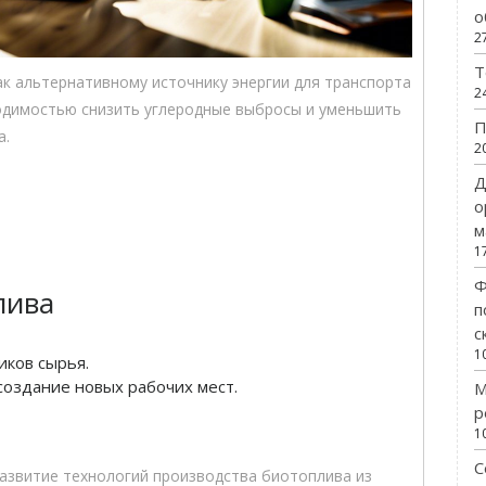
о
2
Т
ак альтернативному источнику энергии для транспорта
2
ходимостью снизить углеродные выбросы и уменьшить
П
а.
2
Д
о
м
1
Ф
лива
п
с
1
иков сырья.
создание новых рабочих мест.
М
р
1
С
развитие технологий производства биотоплива из