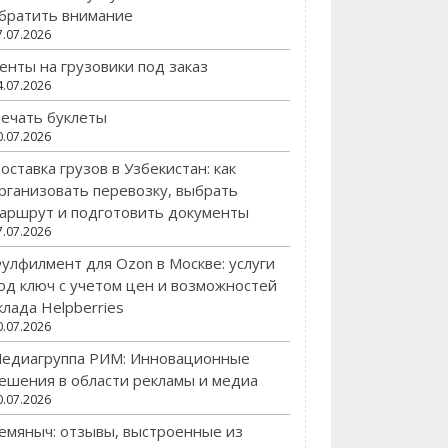
братить внимание
7.07.2026
енты на грузовики под заказ
4.07.2026
ечать буклеты
0.07.2026
оставка грузов в Узбекистан: как
рганизовать перевозку, выбрать
аршрут и подготовить документы
7.07.2026
улфилмент для Ozon в Москве: услуги
од ключ с учетом цен и возможностей
клада Helpberries
0.07.2026
едиагруппа РИМ: Инновационные
ешения в области рекламы и медиа
0.07.2026
емяныч: отзывы, выстроенные из