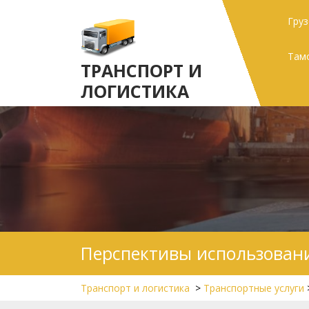
Skip
Гру
to
content
Там
ТРАНСПОРТ И
ЛОГИСТИКА
Перспективы использовани
Транспорт и логистика
>
Транспортные услуги