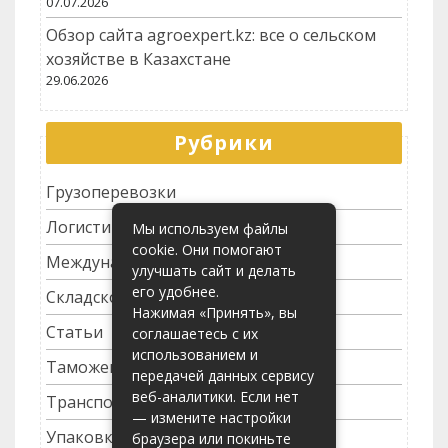
07.07.2026
Обзор сайта agroexpert.kz: все о сельском
хозяйстве в Казахстане
29.06.2026
Рубрики
Грузоперевозки
Логистика
Мы используем файлы
cookie. Они помогают
Международные перевозки
улучшать сайт и делать
его удобнее.
Складское хозяйство
Нажимая «Принять», вы
Статьи
соглашаетесь с их
использованием и
Таможенное оформление
передачей данных сервису
веб-аналитики. Если нет
Транспортные услуги
— измените настройки
Упаковка грузов
браузера или покиньте