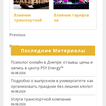
Влияние
Влияние тарифов
транспортной
на
политики на
международные
развитие
перевозки
Навигация
Previous
Previous
логистических
Post
услуг
по
Next
Next
записям
Последние Материалы
Post
Психолог онлайн в Днепре: отзывы, цены и
запись в центр PSY Energy™
06.08.2026
Подробно о выпускном в университете: как
организовать праздник без лишних хлопот
06.08.2026
Услуги транспортной компании
06.08.2026