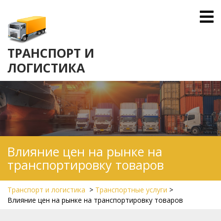
Skip
O
to
M
content
ТРАНСПОРТ И
ЛОГИСТИКА
Влияние цен на рынке на
транспортировку товаров
Транспорт и логистика
>
Транспортные услуги
>
Влияние цен на рынке на транспортировку товаров