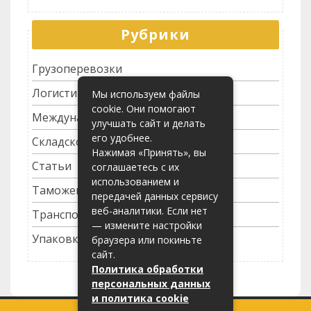
Рубрики
Грузоперевозки
Логистика
Мы используем файлы
cookie. Они помогают
Международные перевозки
улучшать сайт и делать
его удобнее.
Складское хозяйство
Нажимая «Принять», вы
Статьи
соглашаетесь с их
использованием и
Таможенное оформление
передачей данных сервису
веб-аналитики. Если нет
Транспортные услуги
— измените настройки
Упаковка грузов
браузера или покиньте
сайт.
Политика обработки
персональных данных
и политика cookie