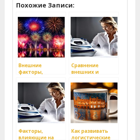
Похожие Записи:
Внешние
Сравнение
факторы,
внешних и
влияющие на
внутренних
доставку грузов
логистических
систем
Факторы,
Как развивать
влияющие на
логистические