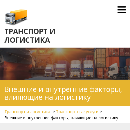
Skip
O
to
M
content
ТРАНСПОРТ И
ЛОГИСТИКА
Внешние и внутренние факторы,
влияющие на логистику
Транспорт и логистика
>
Транспортные услуги
>
Внешние и внутренние факторы, влияющие на логистику