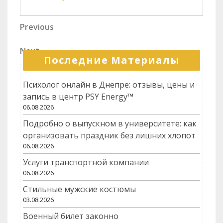
выбор
навыки у
транспорта для
сотрудников?
Навигация
Previous
Previous
грузов
Post
по
Next
Next
записям
Последние Материалы
Post
Психолог онлайн в Днепре: отзывы, цены и
запись в центр PSY Energy™
06.08.2026
Подробно о выпускном в университете: как
организовать праздник без лишних хлопот
06.08.2026
Услуги транспортной компании
06.08.2026
Стильные мужские костюмы
03.08.2026
Военный билет законно