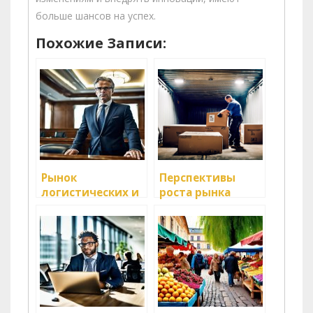
больше шансов на успех.
Похожие Записи:
Рынок
Перспективы
логистических и
роста рынка
транспортных
логистики в
услуг: анализ
развивающихся
странах