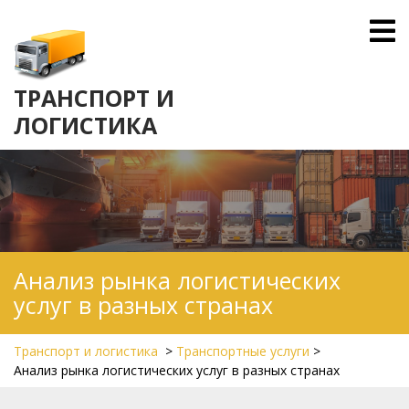
Skip
O
to
M
content
ТРАНСПОРТ И
ЛОГИСТИКА
Анализ рынка логистических
услуг в разных странах
Транспорт и логистика
>
Транспортные услуги
>
Анализ рынка логистических услуг в разных странах