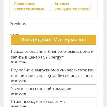
Сравнение
Анализ
логистических
конкурентоспособности
операций в
логистических
разных странах
компаний
Навигация
Previous
Previous
Post
по
Next
Next
записям
Последние Материалы
Post
Психолог онлайн в Днепре: отзывы, цены и
запись в центр PSY Energy™
06.08.2026
Подробно о выпускном в университете: как
организовать праздник без лишних хлопот
06.08.2026
Услуги транспортной компании
06.08.2026
Стильные мужские костюмы
03.08.2026