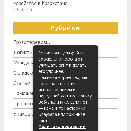
хозяйстве в Казахстане
29.06.2026
Рубрики
Грузоперевозки
Логистика
Мы используем файлы
cookie. Они помогают
Международные перевозки
улучшать сайт и делать
его удобнее.
Складское хозяйство
Нажимая «Принять», вы
Статьи
соглашаетесь с их
использованием и
Таможенное оформление
передачей данных сервису
веб-аналитики. Если нет
Транспортные услуги
— измените настройки
Упаковка грузов
браузера или покиньте
сайт.
Политика обработки