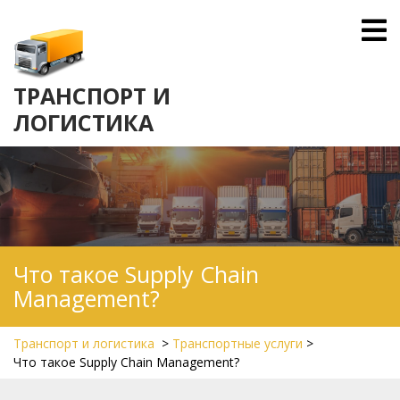
Skip
O
to
M
content
ТРАНСПОРТ И
ЛОГИСТИКА
Что такое Supply Chain
Management?
Транспорт и логистика
>
Транспортные услуги
>
Что такое Supply Chain Management?