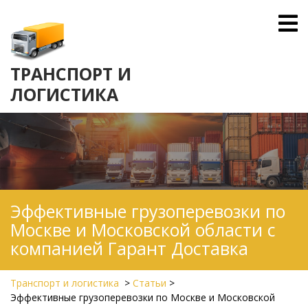
Skip
O
to
M
content
ТРАНСПОРТ И
ЛОГИСТИКА
Эффективные грузоперевозки по
Москве и Московской области с
компанией Гарант Доставка
Транспорт и логистика
>
Статьи
>
Эффективные грузоперевозки по Москве и Московской