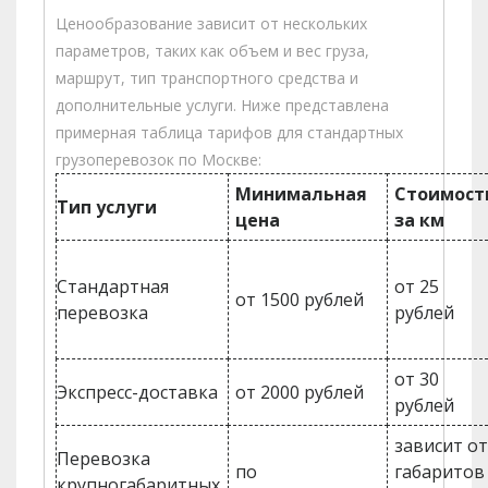
Ценообразование зависит от нескольких
параметров, таких как объем и вес груза,
маршрут, тип транспортного средства и
дополнительные услуги. Ниже представлена
примерная таблица тарифов для стандартных
грузоперевозок по Москве:
Минимальная
Стоимост
Тип услуги
цена
за км
Стандартная
от 25
от 1500 рублей
перевозка
рублей
от 30
Экспресс-доставка
от 2000 рублей
рублей
зависит о
Перевозка
по
габаритов
крупногабаритных