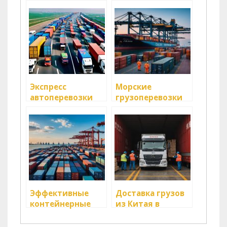
Экспресс
Морские
автоперевозки
грузоперевозки
грузов из Китая в
из Китая:
Россию под ключ
эффективные
решения и
актуальные цены
Эффективные
Доставка грузов
контейнерные
из Китая в
перевозки грузов
Москву: все, что
из Китая: Все, что
нужно знать