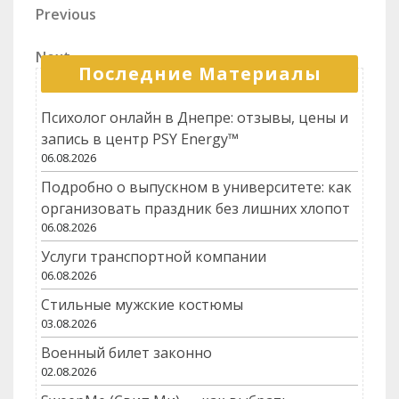
Навигация
Previous
Previous
нужно знать
Post
по
Next
Next
записям
Последние Материалы
Post
Психолог онлайн в Днепре: отзывы, цены и
запись в центр PSY Energy™
06.08.2026
Подробно о выпускном в университете: как
организовать праздник без лишних хлопот
06.08.2026
Услуги транспортной компании
06.08.2026
Стильные мужские костюмы
03.08.2026
Военный билет законно
02.08.2026