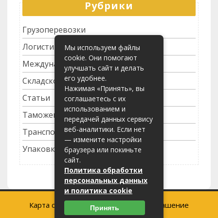
Рубрики
Грузоперевозки
Логистика
Мы используем файлы
cookie. Они помогают
Международные перевозки
улучшать сайт и делать
его удобнее.
Складское хозяйство
Нажимая «Принять», вы
Статьи
соглашаетесь с их
использованием и
Таможенное оформление
передачей данных сервису
веб-аналитики. Если нет
Транспортные услуги
— измените настройки
Упаковка грузов
браузера или покиньте
сайт.
Политика обработки
персональных данных
и политика cookie
Карта сайта
-
Пользовательское соглашение
Принять