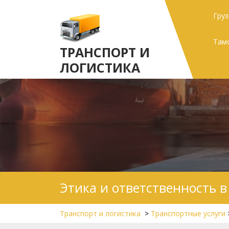
Skip
Гру
to
content
Там
ТРАНСПОРТ И
ЛОГИСТИКА
Этика и ответственность в
Транспорт и логистика
>
Транспортные услуги