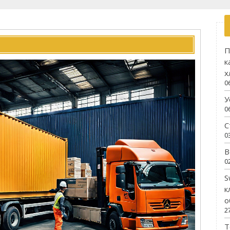
П
к
х
0
У
0
С
0
В
0
S
к
о
2
Т