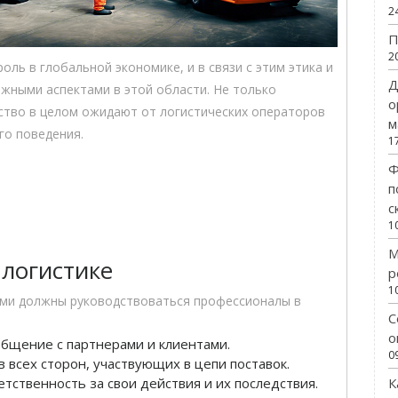
2
П
2
ль в глобальной экономике, и в связи с этим этика и
Д
ажными аспектами в этой области. Не только
о
ество в целом ожидают от логистических операторов
м
го поведения.
1
Ф
п
с
1
М
 логистике
р
1
ыми должны руководствоваться профессионалы в
С
о
общение с партнерами и клиентами.
0
 всех сторон, участвующих в цепи поставок.
К
етственность за свои действия и их последствия.