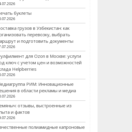
4.07.2026
ечать буклеты
0.07.2026
оставка грузов в Узбекистан: как
рганизовать перевозку, выбрать
аршрут и подготовить документы
7.07.2026
улфилмент для Ozon в Москве: услуги
од ключ с учетом цен и возможностей
клада Helpberries
0.07.2026
едиагруппа РИМ: Инновационные
ешения в области рекламы и медиа
0.07.2026
емяныч: отзывы, выстроенные из
пыта и фактов
9.07.2026
ачественные полиамидные капроновые