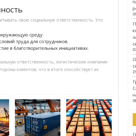
п
нность
р
0
итывать свою социальную ответственность. Это
П
к
 окружающую среду.
э
словий труда для сотрудников.
с
тие в благотворительных инициативах.
0
О
иальную ответственность, логистические компании
с
тороны клиентов, что в итоге способствует их
2
Г
С
н
0
Г