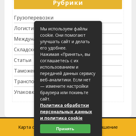
Рубрики
Грузоперевозки
Логистика
Мы используем файлы
cookie. Они помогают
Международные перевозки
улучшать сайт и делать
его удобнее.
Складское хозяйство
Нажимая «Принять», вы
Статьи
соглашаетесь с их
использованием и
Таможенное оформление
передачей данных сервису
веб-аналитики. Если нет
Транспортные услуги
— измените настройки
Упаковка грузов
браузера или покиньте
сайт.
Политика обработки
персональных данных
и политика cookie
Карта сайта
-
Пользовательское соглашение
Принять
2023 (c) lider375.ru