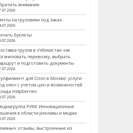
братить внимание
7.07.2026
енты на грузовики под заказ
4.07.2026
ечать буклеты
0.07.2026
оставка грузов в Узбекистан: как
рганизовать перевозку, выбрать
аршрут и подготовить документы
7.07.2026
улфилмент для Ozon в Москве: услуги
од ключ с учетом цен и возможностей
клада Helpberries
0.07.2026
едиагруппа РИМ: Инновационные
ешения в области рекламы и медиа
0.07.2026
емяныч: отзывы, выстроенные из