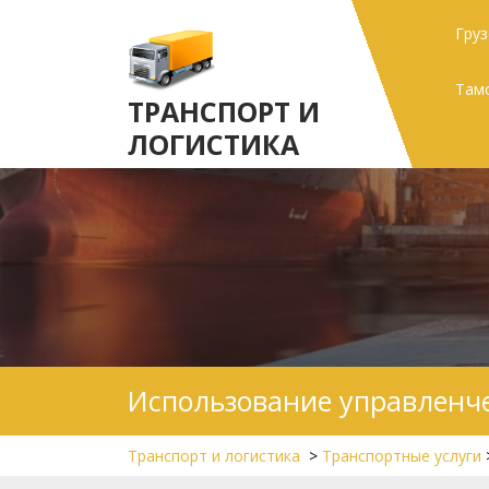
Skip
Гру
to
content
Там
ТРАНСПОРТ И
ЛОГИСТИКА
Использование управленче
Транспорт и логистика
>
Транспортные услуги