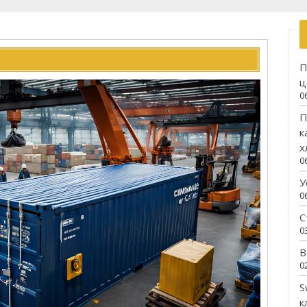
П
ц
0
П
к
х
0
У
0
С
0
В
0
S
к