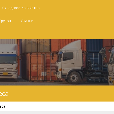
Складское Хозяйство
Грузов
Статьи
еса
еса