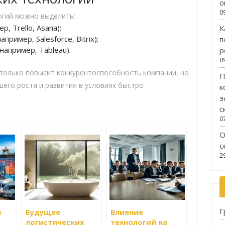
о
0
огий можно выделить:
, Trello, Asana);
К
ример, Salesforce, Bitrix);
п
например, Tableau).
р
0
 только повысит конкурентоспособность компании, но
П
шего роста и развития в условиях быстро
к
э
с
0
О
с
2
Г
е
Будущее
Влияние
логистических
технологий на