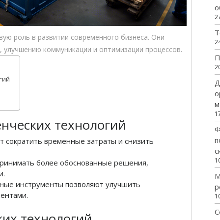
о
2
Т
вую роль в развитии современного бизнеса. Они
2
 улучшению коммуникации и оптимизации процессов.
П
2
гий
Д
о
м
1
нческих технологий
Ф
п
 сократить временные затраты и снизить
с
1
ринимать более обоснованные решения,
и.
М
ные инструменты позволяют улучшить
р
иентами.
1
С
их технологий