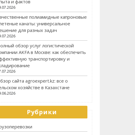
пыта и фактов
9.07.2026
ачественные полиамидные капроновые
летеные канаты: универсальное
ешение для разных задач
9.07.2026
олный обзор услуг логистической
омпании AKFA в Москве: как обеспечить
ффективную транспортировку и
кладирование
7.07.2026
бзор сайта agroexpert.kz: все о
ельском хозяйстве в Казахстане
9.06.2026
Рубрики
рузоперевозки