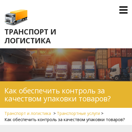
Skip
O
to
M
content
ТРАНСПОРТ И
ЛОГИСТИКА
Как обеспечить контроль за
качеством упаковки товаров?
Транспорт и логистика
>
Транспортные услуги
>
Как обеспечить контроль за качеством упаковки товаров?