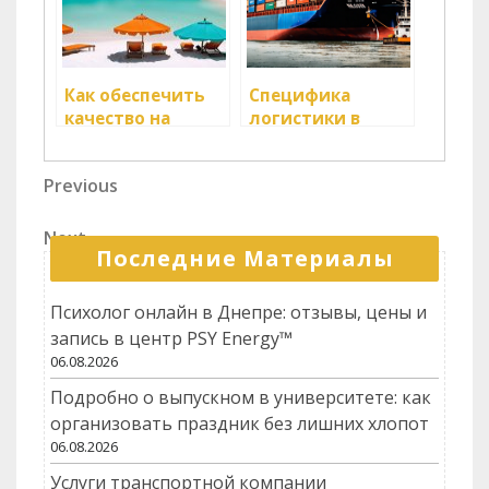
Как обеспечить
Специфика
качество на
логистики в
складах
производственном
секторе
Навигация
Previous
Previous
Post
по
Next
Next
записям
Последние Материалы
Post
Психолог онлайн в Днепре: отзывы, цены и
запись в центр PSY Energy™
06.08.2026
Подробно о выпускном в университете: как
организовать праздник без лишних хлопот
06.08.2026
Услуги транспортной компании