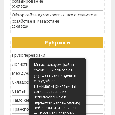
складирование
07.07.2026
Обзор сайта agroexpert.kz: все о сельском
хозяйстве в Казахстане
29.06.2026
Рубрики
Грузоперевозки
Логистика
Мы используем файлы
cookie. Они помогают
Международные перевозки
улучшать сайт и делать
его удобнее.
Складское хозяйство
Нажимая «Принять», вы
Статьи
соглашаетесь с их
использованием и
Таможенное оформление
передачей данных сервису
веб-аналитики. Если нет
Транспортные услуги
— измените настройки