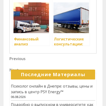
услуг: анализ
складских
Финансовый
Логистические
анализ
консультации:
логистических
помощь в
расходов
оптимизации
Навигация
Previous
Previous
логистических
Post
процессов
по
Next
Next
записям
Последние Материалы
Post
Психолог онлайн в Днепре: отзывы, цены и
запись в центр PSY Energy™
06.08.2026
Подробно о выпускном в университете: как