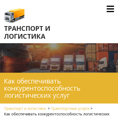
Skip
O
to
M
content
ТРАНСПОРТ И
ЛОГИСТИКА
Как обеспечивать
конкурентоспособность
логистических услуг
Транспорт и логистика
>
Транспортные услуги
>
Как обеспечивать конкурентоспособность логистических