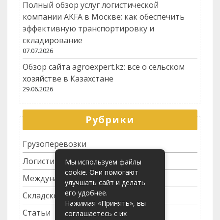
Полный обзор услуг логистической
компании AKFA в Москве: как обеспечить
эффективную транспортировку и
складирование
07.07.2026
Обзор сайта agroexpert.kz: все о сельском
хозяйстве в Казахстане
29.06.2026
Рубрики
Грузоперевозки
Логистика
Мы используем файлы
cookie. Они помогают
Международные перевозки
улучшать сайт и делать
его удобнее.
Складское хозяйство
Нажимая «Принять», вы
Статьи
соглашаетесь с их