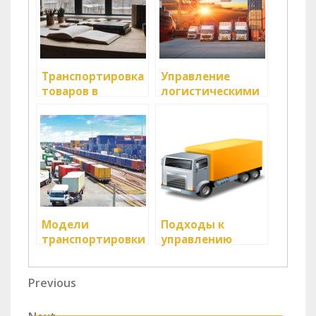
Транспортировка
Управление
товаров в
логистическими
условиях кризиса
цепочками в
условиях войны
Модели
Подходы к
транспортировки
управлению
в условиях
грузами в
нехватки
условиях стресса
Навигация
Previous
Previous
ресурсов
Post
по