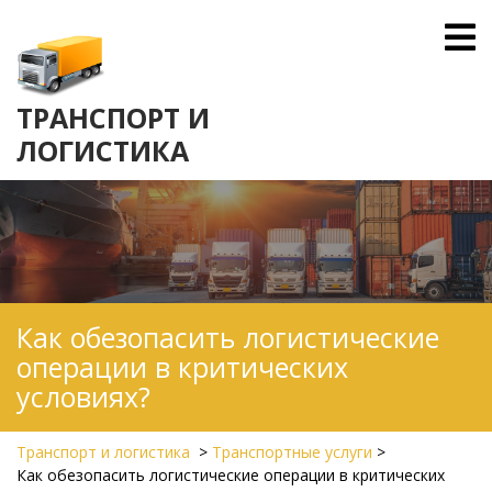
Skip
O
to
M
content
ТРАНСПОРТ И
ЛОГИСТИКА
Как обезопасить логистические
операции в критических
условиях?
Транспорт и логистика
>
Транспортные услуги
>
Как обезопасить логистические операции в критических