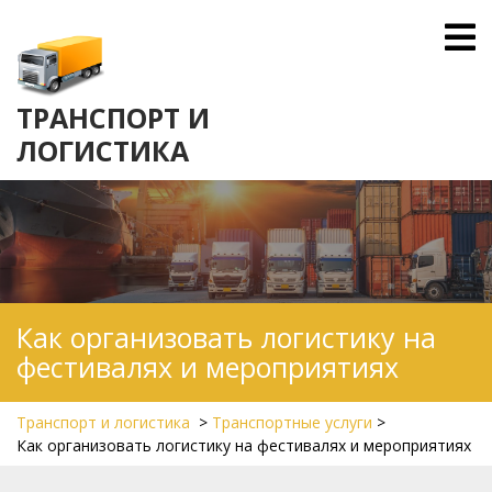
Skip
O
to
M
content
ТРАНСПОРТ И
ЛОГИСТИКА
Как организовать логистику на
фестивалях и мероприятиях
Транспорт и логистика
>
Транспортные услуги
>
Как организовать логистику на фестивалях и мероприятиях