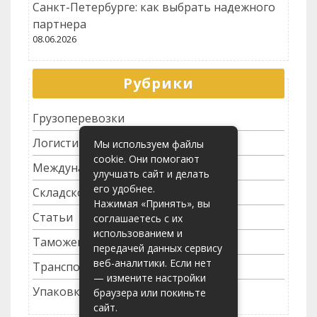
Санкт-Петербурге: как выбрать надежного
партнера
08.06.2026
Рубрики
Грузоперевозки
Логистика
Мы используем файлы
cookie. Они помогают
Международные перевозки
улучшать сайт и делать
его удобнее.
Складское хозяйство
Нажимая «Принять», вы
Статьи
соглашаетесь с их
использованием и
Таможенное оформление
передачей данных сервису
веб-аналитики. Если нет
Транспортные услуги
— измените настройки
Упаковка грузов
браузера или покиньте
сайт.