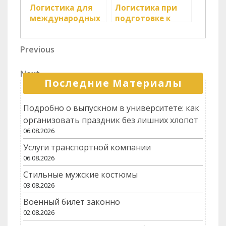
Логистика для
Логистика при
международных
подготовке к
выставок и
спортивным
мероприятий
событиям
Навигация
Previous
Previous
Post
по
Next
Next
записям
Последние Материалы
Post
Подробно о выпускном в университете: как
организовать праздник без лишних хлопот
06.08.2026
Услуги транспортной компании
06.08.2026
Стильные мужские костюмы
03.08.2026
Военный билет законно
02.08.2026