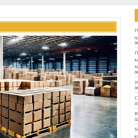
П
ц
0
П
к
х
0
У
0
С
0
В
0
S
к