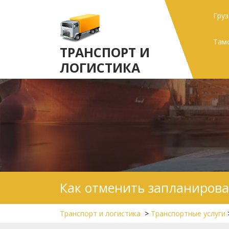
Skip
Гру
to
content
Там
ТРАНСПОРТ И
ЛОГИСТИКА
Как отменить запланирова
Транспорт и логистика
>
Транспортные услуги