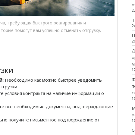
о
2
Т
ча, требующая быстрого реагирования и
2
оторые помогут вам успешно отменить отгрузку.
П
2
Д
о
м
узки
1
Ф
й:
Необходимо как можно быстрее уведомить
п
тгрузки.
с
е условия контракта на наличие информации о
1
те все необходимые документы, подтверждающие
М
р
ьно получите письменное подтверждение от
1
С