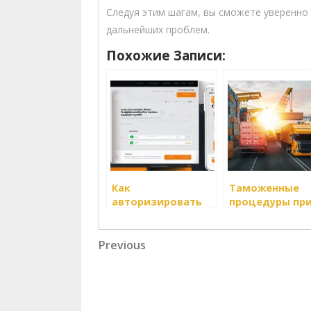
Следуя этим шагам, вы сможете уверенно
дальнейших проблем.
Похожие Записи:
Как
Таможенные
авторизировать
процедуры пр
перевозки в
осуществлени
границах страны?
транзита груз
Навигация
Previous
через террит
Previous
Post
по
записям