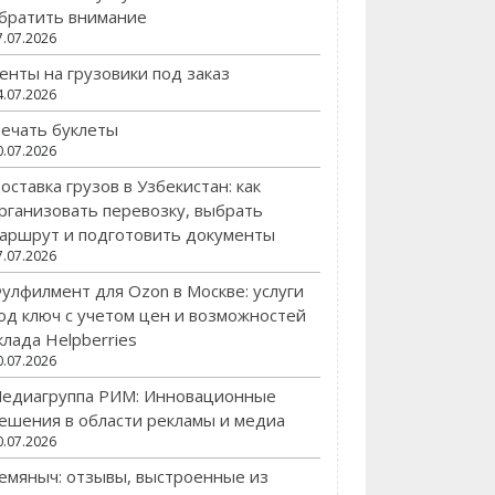
братить внимание
7.07.2026
енты на грузовики под заказ
4.07.2026
ечать буклеты
0.07.2026
оставка грузов в Узбекистан: как
рганизовать перевозку, выбрать
аршрут и подготовить документы
7.07.2026
улфилмент для Ozon в Москве: услуги
од ключ с учетом цен и возможностей
клада Helpberries
0.07.2026
едиагруппа РИМ: Инновационные
ешения в области рекламы и медиа
0.07.2026
емяныч: отзывы, выстроенные из