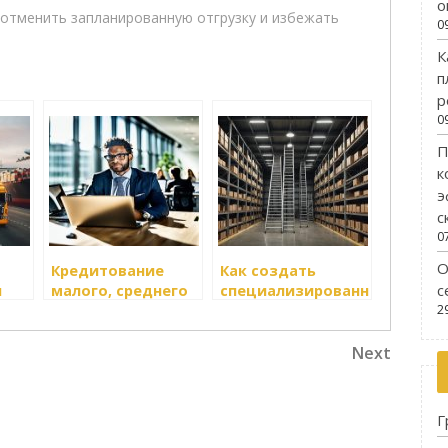
о
 отменить запланированную отгрузку и избежать
0
К
п
р
0
П
к
э
с
0
О
Кредитование
Как создать
с
и
малого, среднего
специализированные
и
и крупного
транспортные
2
ов
бизнеса на
корпорации
орию
выгодных
Next
Next
условиях
Post
Г