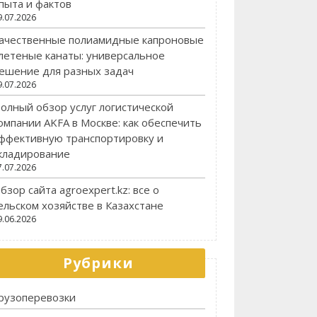
пыта и фактов
9.07.2026
ачественные полиамидные капроновые
летеные канаты: универсальное
ешение для разных задач
9.07.2026
олный обзор услуг логистической
омпании AKFA в Москве: как обеспечить
ффективную транспортировку и
кладирование
7.07.2026
бзор сайта agroexpert.kz: все о
ельском хозяйстве в Казахстане
9.06.2026
Рубрики
рузоперевозки