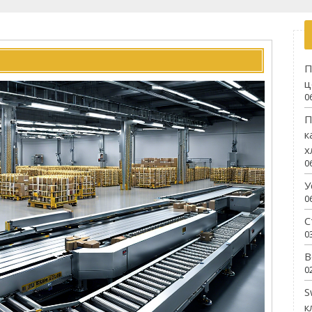
П
ц
0
П
к
х
0
У
0
С
0
В
0
S
к