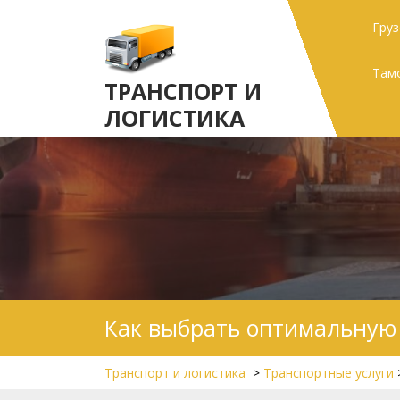
Skip
Гру
to
content
Там
ТРАНСПОРТ И
ЛОГИСТИКА
Как выбрать оптимальную
Транспорт и логистика
>
Транспортные услуги