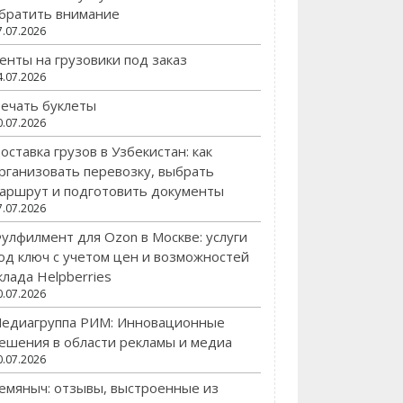
братить внимание
7.07.2026
енты на грузовики под заказ
4.07.2026
ечать буклеты
0.07.2026
оставка грузов в Узбекистан: как
рганизовать перевозку, выбрать
аршрут и подготовить документы
7.07.2026
улфилмент для Ozon в Москве: услуги
од ключ с учетом цен и возможностей
клада Helpberries
0.07.2026
едиагруппа РИМ: Инновационные
ешения в области рекламы и медиа
0.07.2026
емяныч: отзывы, выстроенные из