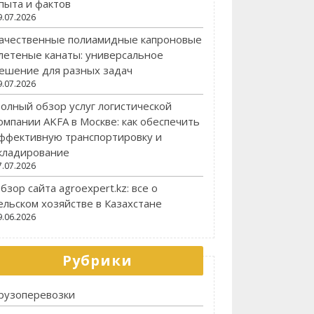
пыта и фактов
9.07.2026
ачественные полиамидные капроновые
летеные канаты: универсальное
ешение для разных задач
9.07.2026
олный обзор услуг логистической
омпании AKFA в Москве: как обеспечить
ффективную транспортировку и
кладирование
7.07.2026
бзор сайта agroexpert.kz: все о
ельском хозяйстве в Казахстане
9.06.2026
Рубрики
рузоперевозки