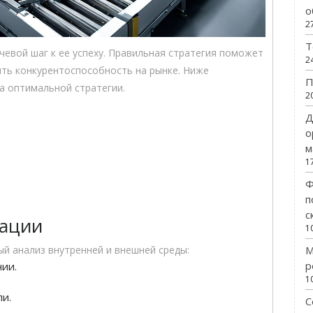
о
2
Т
евой шаг к ее успеху. Правильная стратегия поможет
2
ить конкурентоспособность на рынке. Ниже
П
а оптимальной стратегии.
2
Д
о
м
1
Ф
п
с
уации
1
М
й анализ внутренней и внешней среды:
р
нии.
1
ли.
С