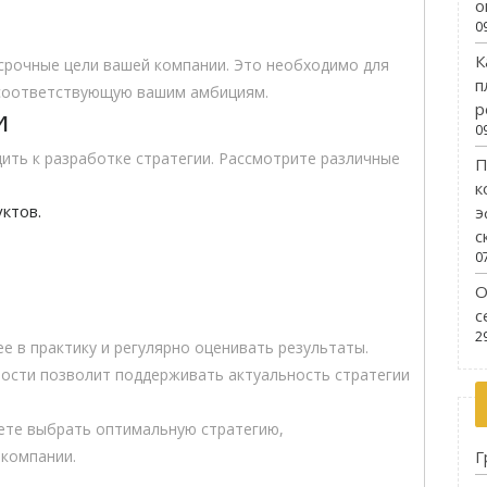
о
0
К
срочные цели вашей компании. Это необходимо для
п
 соответствующую вашим амбициям.
р
и
0
ить к разработке стратегии. Рассмотрите различные
П
к
ктов.
э
с
0
О
а
с
2
е в практику и регулярно оценивать результаты.
ости позволит поддерживать актуальность стратегии
ете выбрать оптимальную стратегию,
Г
 компании.