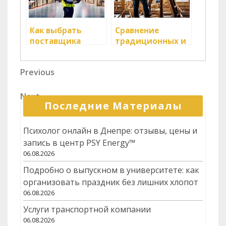
Как выбрать
Сравнение
поставщика
традиционных и
логистических
инновационных
услуг
методов
Навигация
Previous
Previous
логистики
Post
по
Next
Next
записям
Последние Материалы
Post
Психолог онлайн в Днепре: отзывы, цены и
запись в центр PSY Energy™
06.08.2026
Подробно о выпускном в университете: как
организовать праздник без лишних хлопот
06.08.2026
Услуги транспортной компании
06.08.2026