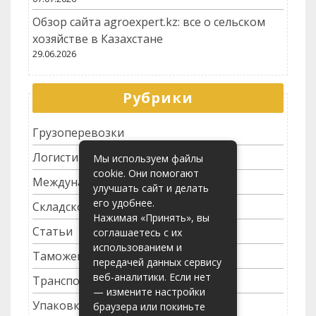
Обзор сайта agroexpert.kz: все о сельском
хозяйстве в Казахстане
29.06.2026
Рубрики
Грузоперевозки
Логистика
Мы используем файлы
cookie. Они помогают
Международные перевозки
улучшать сайт и делать
его удобнее.
Складское хозяйство
Нажимая «Принять», вы
Статьи
соглашаетесь с их
использованием и
Таможенное оформление
передачей данных сервису
веб-аналитики. Если нет
Транспортные услуги
— измените настройки
Упаковка грузов
браузера или покиньте