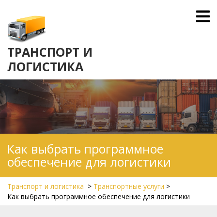
Skip
O
to
M
content
ТРАНСПОРТ И
ЛОГИСТИКА
Как выбрать программное
обеспечение для логистики
Транспорт и логистика
>
Транспортные услуги
>
Как выбрать программное обеспечение для логистики