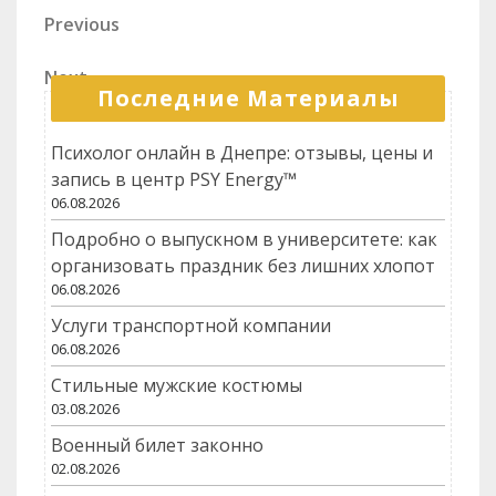
советы и
транспортной
Навигация
Previous
Previous
рекомендации
сфере
Post
по
Next
Next
записям
Последние Материалы
Post
Психолог онлайн в Днепре: отзывы, цены и
запись в центр PSY Energy™
06.08.2026
Подробно о выпускном в университете: как
организовать праздник без лишних хлопот
06.08.2026
Услуги транспортной компании
06.08.2026
Стильные мужские костюмы
03.08.2026
Военный билет законно
02.08.2026