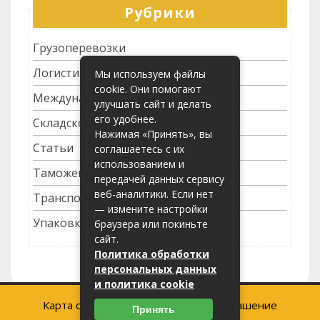
Рубрики
Грузоперевозки
Логистика
Мы используем файлы
cookie. Они помогают
Международные перевозки
улучшать сайт и делать
его удобнее.
Складское хозяйство
Нажимая «Принять», вы
Статьи
соглашаетесь с их
использованием и
Таможенное оформление
передачей данных сервису
веб-аналитики. Если нет
Транспортные услуги
— измените настройки
Упаковка грузов
браузера или покиньте
сайт.
Политика обработки
персональных данных
и политика cookie
Карта сайта
-
Пользовательское соглашение
Принять