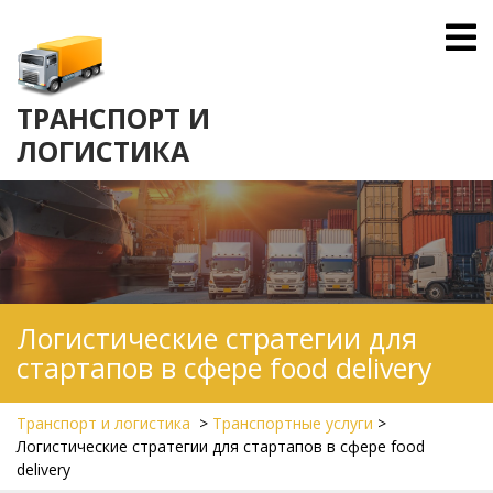
Skip
O
to
M
content
ТРАНСПОРТ И
ЛОГИСТИКА
Логистические стратегии для
стартапов в сфере food delivery
Транспорт и логистика
>
Транспортные услуги
>
Логистические стратегии для стартапов в сфере food
delivery