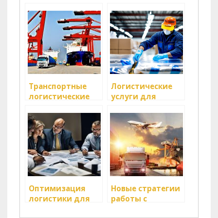
Транспортные
Логистические
логистические
услуги для
стратегии в
стартапов: с чего
новом бизнесе
начать
Оптимизация
Новые стратегии
логистики для
работы с
стартапов:
клиентами в