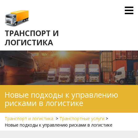
Skip
O
to
M
content
ТРАНСПОРТ И
ЛОГИСТИКА
Новые подходы к управлению
рисками в логистике
Транспорт и логистика
>
Транспортные услуги
>
Новые подходы к управлению рисками в логистике