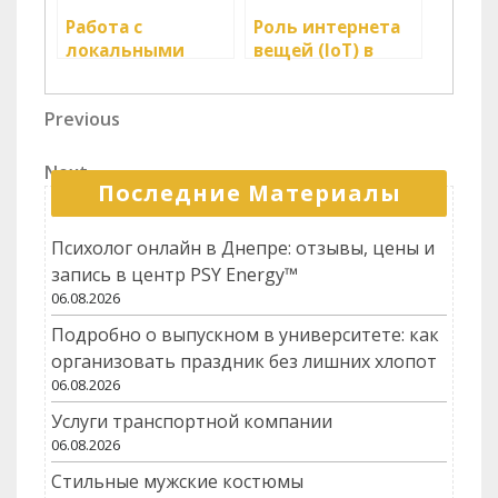
Работа с
Роль интернета
локальными
вещей (IoT) в
поставщиками в
логистике
логистике
Навигация
Previous
Previous
Post
по
Next
Next
записям
Последние Материалы
Post
Психолог онлайн в Днепре: отзывы, цены и
запись в центр PSY Energy™
06.08.2026
Подробно о выпускном в университете: как
организовать праздник без лишних хлопот
06.08.2026
Услуги транспортной компании
06.08.2026
Стильные мужские костюмы