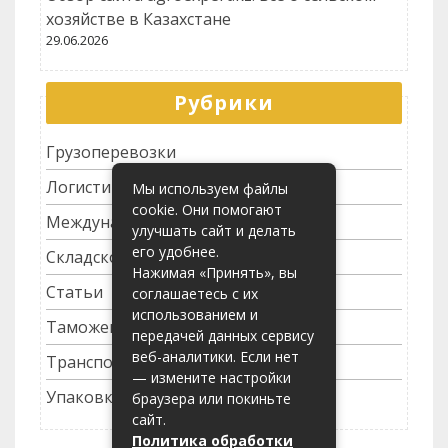
хозяйстве в Казахстане
29.06.2026
Рубрики
Грузоперевозки
Логистика
Мы используем файлы
cookie. Они помогают
Международные перевозки
улучшать сайт и делать
его удобнее.
Складское хозяйство
Нажимая «Принять», вы
Статьи
соглашаетесь с их
использованием и
Таможенное оформление
передачей данных сервису
веб-аналитики. Если нет
Транспортные услуги
— измените настройки
Упаковка грузов
браузера или покиньте
сайт.
Политика обработки