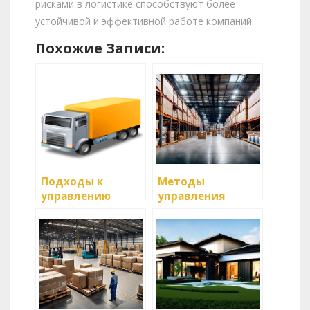
рисками в логистике способствуют более
устойчивой и эффективной работе компаний.
Похожие Записи:
Подходы к
Методы
управлению
управления
грузами в
логистическими
условиях стресса
рисками