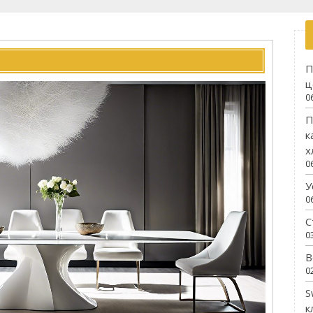
П
ц
0
П
к
х
0
У
0
С
0
В
0
S
к