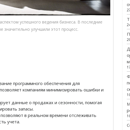
о
2
Т
аспектом успешного ведения бизнеса. В последние
2
е значительно улучшили этот процесс.
П
2
Д
о
м
1
Ф
п
ание программного обеспечения для
с
 позволяет компаниям минимизировать ошибки и
1
ирует данные о продажах и сезонности, помогая
М
ировать запасы.
р
позволяют в реальном времени отслеживать
1
ть учета.
С