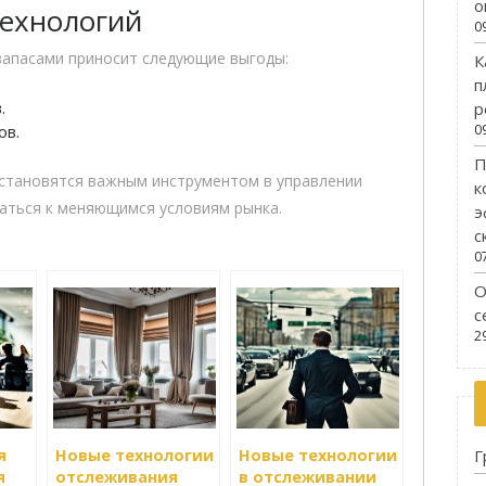
о
ехнологий
0
запасами приносит следующие выгоды:
К
п
.
р
ов.
0
П
 становятся важным инструментом в управлении
к
аться к меняющимся условиям рынка.
э
с
0
О
с
2
Г
я
Новые технологии
Новые технологии
я
отслеживания
в отслеживании