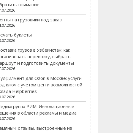
братить внимание
7.07.2026
енты на грузовики под заказ
4.07.2026
ечать буклеты
0.07.2026
оставка грузов в Узбекистан: как
рганизовать перевозку, выбрать
аршрут и подготовить документы
7.07.2026
улфилмент для Ozon в Москве: услуги
од ключ с учетом цен и возможностей
клада Helpberries
0.07.2026
едиагруппа РИМ: Инновационные
ешения в области рекламы и медиа
0.07.2026
емяныч: отзывы, выстроенные из