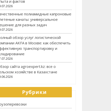
пыта и фактов
9.07.2026
ачественные полиамидные капроновые
летеные канаты: универсальное
ешение для разных задач
9.07.2026
олный обзор услуг логистической
омпании AKFA в Москве: как обеспечить
ффективную транспортировку и
кладирование
7.07.2026
бзор сайта agroexpert.kz: все о
ельском хозяйстве в Казахстане
9.06.2026
Рубрики
рузоперевозки