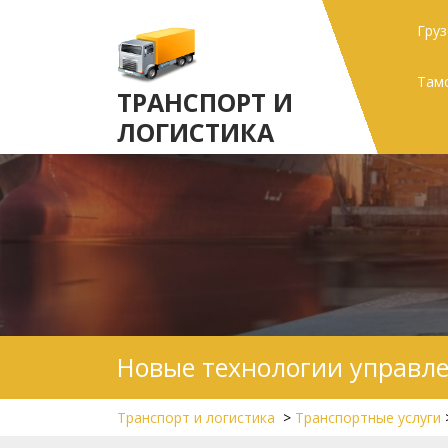
Skip
Гру
to
content
Там
ТРАНСПОРТ И
ЛОГИСТИКА
Новые технологии управл
Транспорт и логистика
>
Транспортные услуги