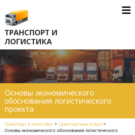
Skip
O
to
M
content
ТРАНСПОРТ И
ЛОГИСТИКА
Основы экономического
обоснования логистического
проекта
Транспорт и логистика
>
Транспортные услуги
>
Основы экономического обоснования логистического