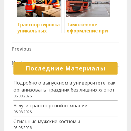
Транспортировка
Таможенное
уникальных
оформление при
грузов: правила и
перевозке
нормы
опасных грузов
Навигация
Previous
Previous
Post
по
Next
Next
записям
Последние Материалы
Post
Подробно о выпускном в университете: как
организовать праздник без лишних хлопот
06.08.2026
Услуги транспортной компании
06.08.2026
Стильные мужские костюмы
03.08.2026