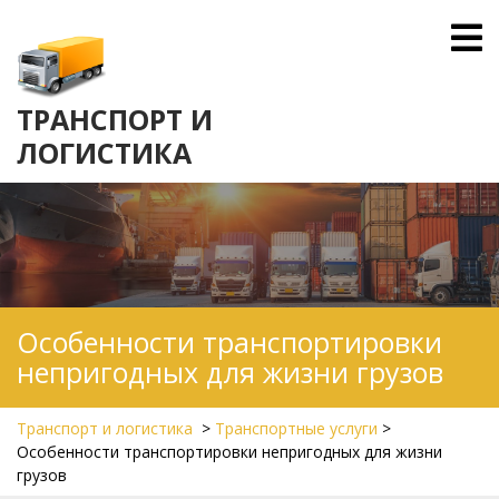
Skip
O
to
M
content
ТРАНСПОРТ И
ЛОГИСТИКА
Особенности транспортировки
непригодных для жизни грузов
Транспорт и логистика
>
Транспортные услуги
>
Особенности транспортировки непригодных для жизни
грузов