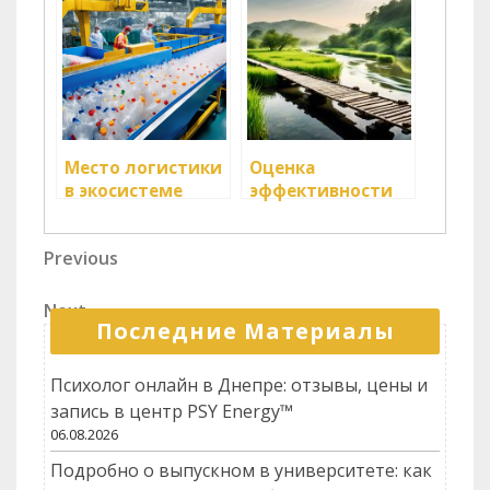
логистических
логистики
цепочек
Место логистики
Оценка
в экосистеме
эффективности
бизнеса
логистической
стратегии
Навигация
Previous
Previous
компании
Post
по
Next
Next
записям
Последние Материалы
Post
Психолог онлайн в Днепре: отзывы, цены и
запись в центр PSY Energy™
06.08.2026
Подробно о выпускном в университете: как