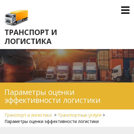
Skip
O
to
M
content
ТРАНСПОРТ И
ЛОГИСТИКА
Параметры оценки
эффективности логистики
Транспорт и логистика
>
Транспортные услуги
>
Параметры оценки эффективности логистики