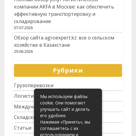
компании AKFA в Москве: как обеспечить
эффективную транспортировку и
складирование
07.07.2026
Обзор сайта agroexpert.kz: все о сельском
хозяйстве в Казахстане
29.06.2026
Рубрики
Грузоперевозки
Логистика
Мы используем файлы
cookie. Они помогают
Международные перевозки
улучшать сайт и делать
его удобнее.
Складское хозяйство
Нажимая «Принять», вы
Статьи
соглашаетесь с их
использованием и