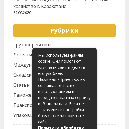
хозяйстве в Казахстане
29.06.2026
Рубрики
Грузоперевозки
Логистика
Мы используем файлы
cookie. Они помогают
Международные перевозки
улучшать сайт и делать
его удобнее.
Складское хозяйство
Нажимая «Принять», вы
Статьи
соглашаетесь с их
использованием и
Таможенное оформление
передачей данных сервису
веб-аналитики. Если нет
Транспортные услуги
— измените настройки
Упаковка грузов
браузера или покиньте
сайт.
Политика обработки