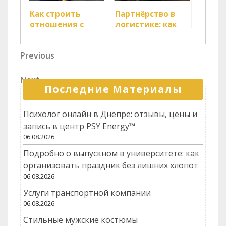
Как строить
Партнёрство в
отношения с
логистике: как
логистическими
достигнуть
партнерами?
успеха?
Навигация
Previous
Previous
Post
по
Next
Next
записям
Последние Материалы
Post
Психолог онлайн в Днепре: отзывы, цены и
запись в центр PSY Energy™
06.08.2026
Подробно о выпускном в университете: как
организовать праздник без лишних хлопот
06.08.2026
Услуги транспортной компании
06.08.2026
Стильные мужские костюмы