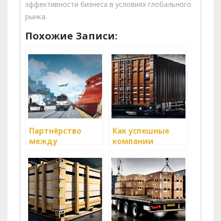
эффективности бизнеса в условиях глобального
рынка.
Похожие Записи:
Партнёрство
Как успешные
между
компании
производителями
справляются с
и
логистическими
логистическими
вызовами?
компаниями