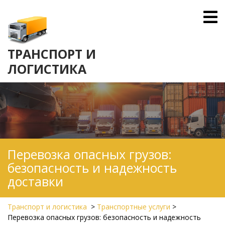
Skip
O
to
M
content
ТРАНСПОРТ И
ЛОГИСТИКА
Перевозка опасных грузов:
безопасность и надежность
доставки
Транспорт и логистика
>
Транспортные услуги
>
Перевозка опасных грузов: безопасность и надежность