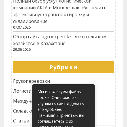
Полный обзор услуг логистической
компании AKFA в Москве: как обеспечить
эффективную транспортировку и
складирование
07.07.2026
Обзор сайта agroexpert.kz: все о сельском
хозяйстве в Казахстане
29.06.2026
Рубрики
Грузоперевозки
Логистика
Мы используем файлы
cookie. Они помогают
Международные перевозки
улучшать сайт и делать
его удобнее.
Складское хозяйство
Нажимая «Принять», вы
Статьи
соглашаетесь с их