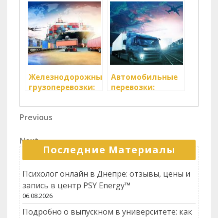
перевозчика
Железнодорожные
Автомобильные
грузоперевозки:
перевозки:
эффективное
гибкое и быстрое
перемещение
перемещение
Навигация
Previous
Previous
грузов
грузов
Post
по
Next
Next
записям
Последние Материалы
Post
Психолог онлайн в Днепре: отзывы, цены и
запись в центр PSY Energy™
06.08.2026
Подробно о выпускном в университете: как