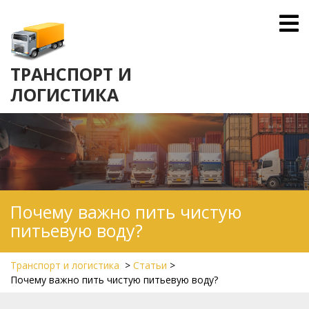
Skip
O
to
M
content
ТРАНСПОРТ И
ЛОГИСТИКА
Почему важно пить чистую
питьевую воду?
Транспорт и логистика
>
Статьи
>
Почему важно пить чистую питьевую воду?