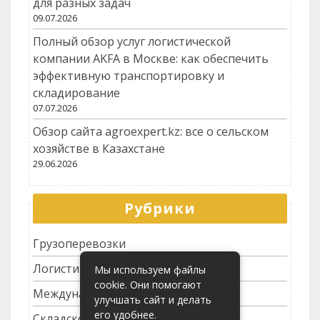
для разных задач
09.07.2026
Полный обзор услуг логистической
компании AKFA в Москве: как обеспечить
эффективную транспортировку и
складирование
07.07.2026
Обзор сайта agroexpert.kz: все о сельском
хозяйстве в Казахстане
29.06.2026
Рубрики
Грузоперевозки
Логистика
Мы используем файлы
cookie. Они помогают
Международные перевозки
улучшать сайт и делать
его удобнее.
Складское хозяйство