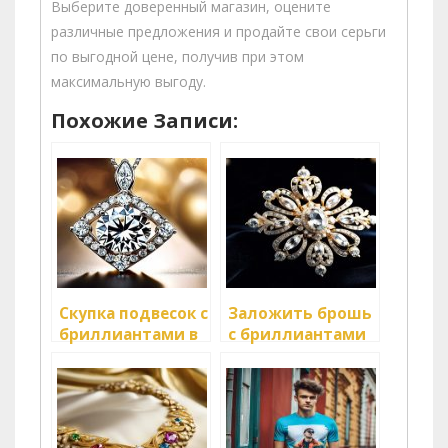
Выберите доверенный магазин, оцените
различные предложения и продайте свои серьги
по выгодной цене, получив при этом
максимальную выгоду.
Похожие Записи:
Скупка подвесок с
Заложить брошь
бриллиантами в
с бриллиантами
Москве: выгодное
в ломбард
предложение
для ювелирных
изделий