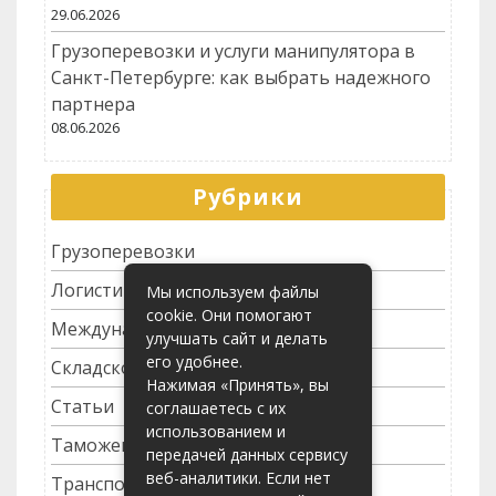
29.06.2026
Грузоперевозки и услуги манипулятора в
Санкт-Петербурге: как выбрать надежного
партнера
08.06.2026
Рубрики
Грузоперевозки
Логистика
Мы используем файлы
cookie. Они помогают
Международные перевозки
улучшать сайт и делать
его удобнее.
Складское хозяйство
Нажимая «Принять», вы
Статьи
соглашаетесь с их
использованием и
Таможенное оформление
передачей данных сервису
веб-аналитики. Если нет
Транспортные услуги