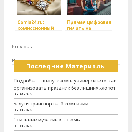
Comis24.ru:
Прямая цифровая
комиссионный
печать на
магазин
футболках в
ювелирных
Москве:
Навигация
Previous
Previous
изделий,
идеальное
Post
бриллиантов,
решение от
по
часов, золота,
Печать PRO
Next
Next
записям
Последние Материалы
антиквариата и
Post
техники
Подробно о выпускном в университете: как
организовать праздник без лишних хлопот
06.08.2026
Услуги транспортной компании
06.08.2026
Стильные мужские костюмы
03.08.2026