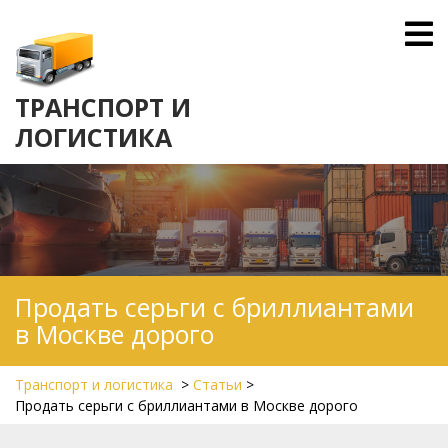
Skip
O
to
M
content
ТРАНСПОРТ И
ЛОГИСТИКА
Продать серьги с бриллиантами
в Москве дорого
Транспорт и логистика
>
Статьи
>
Продать серьги с бриллиантами в Москве дорого