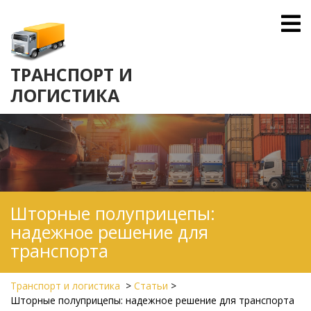
Skip
O
to
M
content
ТРАНСПОРТ И
ЛОГИСТИКА
Шторные полуприцепы:
надежное решение для
транспорта
Транспорт и логистика
>
Статьи
>
Шторные полуприцепы: надежное решение для транспорта