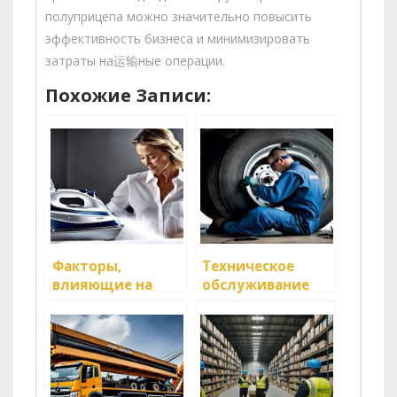
полуприцепа можно значительно повысить
эффективность бизнеса и минимизировать
затраты на运输ные операции.
Похожие Записи:
Факторы,
Техническое
влияющие на
обслуживание
выбор
полуприцепов:
транспорта для
важный шаг к
грузов
безопасности на
дорогах