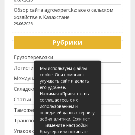
07.07.2026
Обзор сайта agroexpert.kz: все о сельском
хозяйстве в Казахстане
29.06.2026
Рубрики
Грузоперевозки
Логистика
Мы используем файлы
cookie. Они помогают
Международные перевозки
улучшать сайт и делать
его удобнее.
Складское хозяйство
Нажимая «Принять», вы
Статьи
соглашаетесь с их
использованием и
Таможенное оформление
передачей данных сервису
веб-аналитики. Если нет
Транспортные услуги
— измените настройки
Упаковка грузов
браузера или покиньте