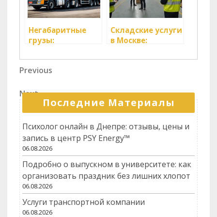
Негабаритные
Складские услуги
грузы:
в Москве:
особенности
грамотное
перевозки и
решение для
Навигация
Previous
Previous
преимущества
вашего бизнеса
Post
специализированного
по
транспорта
Next
Next
записям
Последние Материалы
Post
Психолог онлайн в Днепре: отзывы, цены и
запись в центр PSY Energy™
06.08.2026
Подробно о выпускном в университете: как
организовать праздник без лишних хлопот
06.08.2026
Услуги транспортной компании
06.08.2026