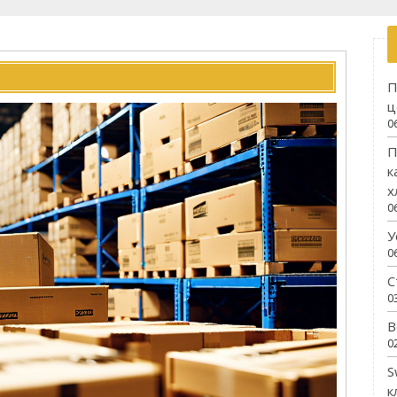
П
ц
0
П
к
х
0
У
0
С
0
В
0
S
к