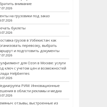
братить внимание
7.07.2026
енты на грузовики под заказ
4.07.2026
ечать буклеты
0.07.2026
оставка грузов в Узбекистан: как
рганизовать перевозку, выбрать
аршрут и подготовить документы
7.07.2026
улфилмент для Ozon в Москве: услуги
од ключ с учетом цен и возможностей
клада Helpberries
0.07.2026
едиагруппа РИМ: Инновационные
ешения в области рекламы и медиа
0.07.2026
емяныч: отзывы, выстроенные из