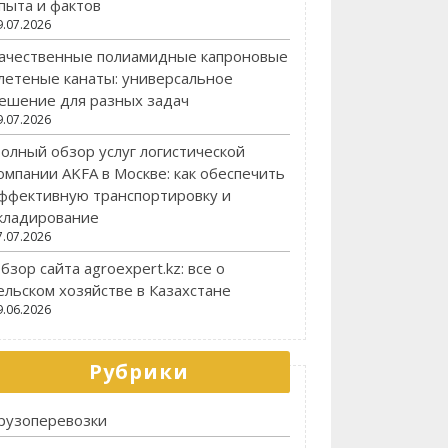
пыта и фактов
9.07.2026
ачественные полиамидные капроновые
летеные канаты: универсальное
ешение для разных задач
9.07.2026
олный обзор услуг логистической
омпании AKFA в Москве: как обеспечить
ффективную транспортировку и
кладирование
7.07.2026
бзор сайта agroexpert.kz: все о
ельском хозяйстве в Казахстане
9.06.2026
Рубрики
рузоперевозки