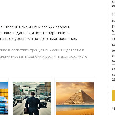
о
0
К
п
р
выявления сильных и слабых сторон.
0
анализа данных и прогнозирования.
а всех уровнях в процесс планирования.
П
к
э
ние в логистике требует внимания к деталям и
с
минимизировать ошибки и достичь долгосрочного
0
О
с
2
Г