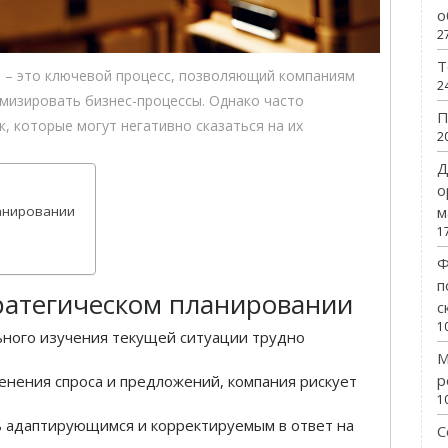
о
2
Т
е – это ключевой процесс, позволяющий компаниям
2
мизировать бизнес-процессы. Однако часто
П
, которые могут негативно сказаться на их
2
Д
о
м
анировании
1
Ф
п
ратегическом планировании
с
1
ьного изучения текущей ситуации трудно
М
р
енения спроса и предложений, компания рискует
1
ь адаптирующимся и корректируемым в ответ на
С