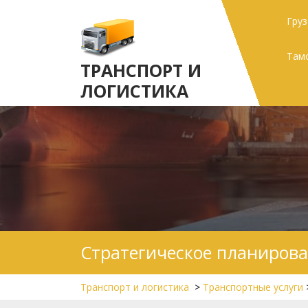
Skip
Гру
to
content
Там
ТРАНСПОРТ И
ЛОГИСТИКА
Стратегическое планирова
Транспорт и логистика
>
Транспортные услуги