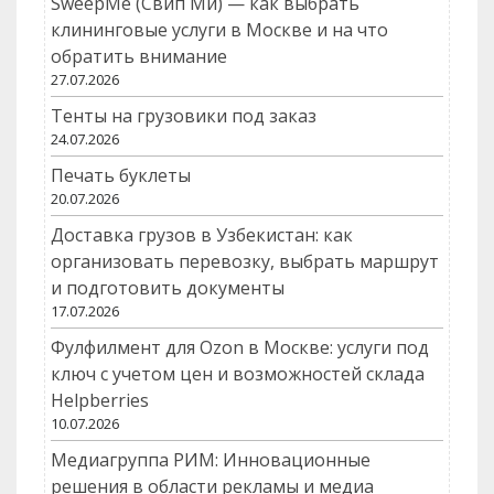
SweepMe (Свип Ми) — как выбрать
клининговые услуги в Москве и на что
обратить внимание
27.07.2026
Тенты на грузовики под заказ
24.07.2026
Печать буклеты
20.07.2026
Доставка грузов в Узбекистан: как
организовать перевозку, выбрать маршрут
и подготовить документы
17.07.2026
Фулфилмент для Ozon в Москве: услуги под
ключ с учетом цен и возможностей склада
Helpberries
10.07.2026
Медиагруппа РИМ: Инновационные
решения в области рекламы и медиа