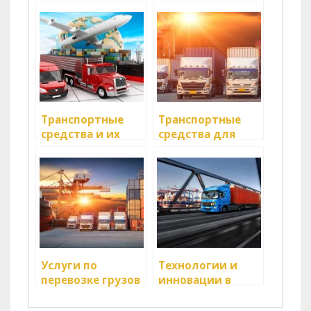
Транспортные
Транспортные
средства и их
средства для
особенности
грузоперевозок:
виды и
особенности
Услуги по
Технологии и
перевозке грузов
инновации в
на отдаленные
сфере
или
грузоперевозок