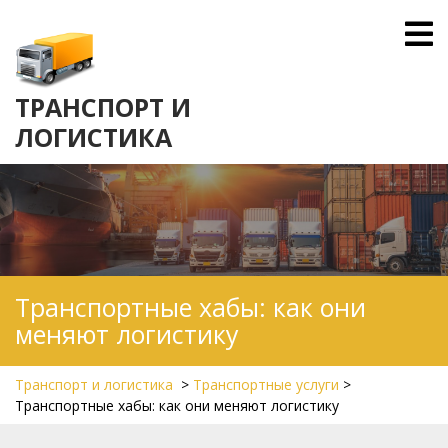
Skip
O
to
M
content
ТРАНСПОРТ И
ЛОГИСТИКА
Транспортные хабы: как они
меняют логистику
Транспорт и логистика
>
Транспортные услуги
>
Транспортные хабы: как они меняют логистику