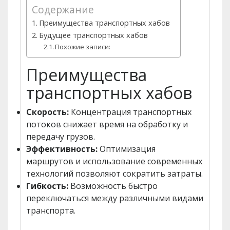
Содержание
Преимущества транспортных хабов
Будущее транспортных хабов
Похожие записи:
Преимущества
транспортных хабов
Скорость:
Концентрация транспортных
потоков снижает время на обработку и
передачу грузов.
Эффективность:
Оптимизация
маршрутов и использование современных
технологий позволяют сократить затраты.
Гибкость:
Возможность быстро
переключаться между различными видами
транспорта.