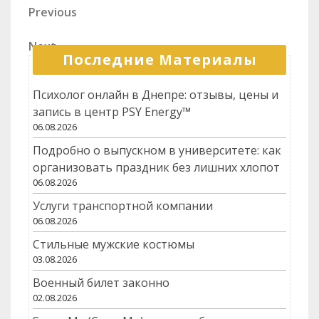
Навигация
Previous
Previous
малонаселенные
Post
территории:
по
доставка в
Next
Next
записям
Последние Материалы
труднодоступные
Post
места
Психолог онлайн в Днепре: отзывы, цены и
запись в центр PSY Energy™
06.08.2026
Подробно о выпускном в университете: как
организовать праздник без лишних хлопот
06.08.2026
Услуги транспортной компании
06.08.2026
Стильные мужские костюмы
03.08.2026
Военный билет законно
02.08.2026