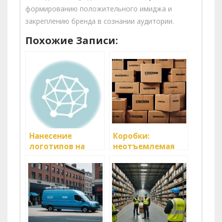
формированию положительного имиджа и
закреплению бренда в сознании аудитории.
Похожие Записи:
Нанесение
Коробки:
логотипов на
неотъемлемая
спецодежду:
часть каждого
уникальность и
бизнеса
функциональность