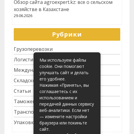
Обзор сайта agroexpert.kz: все о сельском
хозяйстве в Казахстане
29.06.2026
Рубрики
Грузоперевозки
Логистика
Мы используем файлы
cookie. Они помогают
Международные перевозки
улучшать сайт и делать
его удобнее.
Складское хозяйство
Нажимая «Принять», вы
Статьи
соглашаетесь с их
использованием и
Таможенное оформление
передачей данных сервису
веб-аналитики. Если нет
Транспортные услуги
— измените настройки
Упаковка грузов
браузера или покиньте
сайт.