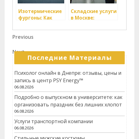
Изотермические
Складские услуги
фургоны: Как
в Москве:
выбрать
грамотное
идеальный
решение для
Навигация
Previous
Previous
транспорт для
вашего бизнеса
Post
вашего бизнеса
по
Next
Next
записям
Последние Материалы
Post
Психолог онлайн в Днепре: отзывы, цены и
запись в центр PSY Energy™
06.08.2026
Подробно о выпускном в университете: как
организовать праздник без лишних хлопот
06.08.2026
Услуги транспортной компании
06.08.2026
Стильные мужские костюмы