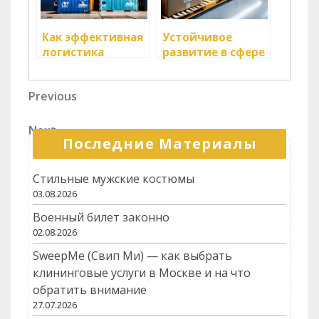
Как эффективная
Устойчивое
логистика
развитие в сфере
влияет на
грузоперевозок
устойчивое
Навигация
Previous
Previous
развитие
Post
компаний?
по
Next
Next
записям
Последние Материалы
Post
Стильные мужские костюмы
03.08.2026
Военный билет законно
02.08.2026
SweepMe (Свип Ми) — как выбрать
клининговые услуги в Москве и на что
обратить внимание
27.07.2026