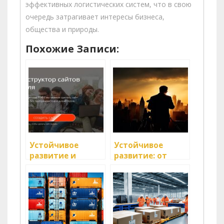
эффективных логистических систем, что в свою
очередь затрагивает интересы бизнеса,
общества и природы.
Похожие Записи:
Устойчивое
Устойчивое
развитие и
развитие: от
управление
теории к
цепями поставок
практике в
логистике