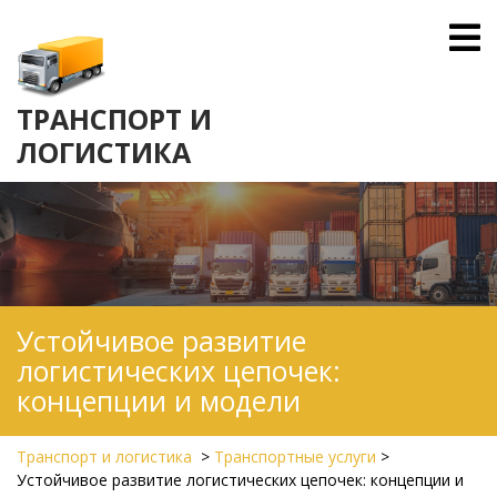
Skip
O
to
M
content
ТРАНСПОРТ И
ЛОГИСТИКА
Устойчивое развитие
логистических цепочек:
концепции и модели
Транспорт и логистика
>
Транспортные услуги
>
Устойчивое развитие логистических цепочек: концепции и