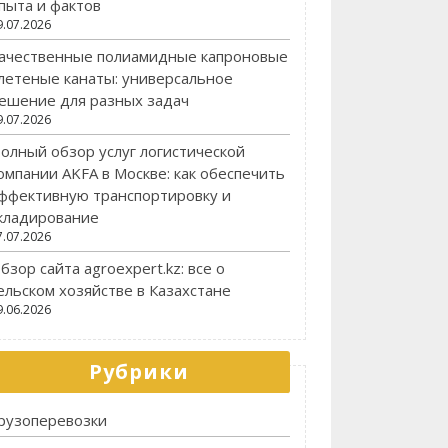
пыта и фактов
9.07.2026
ачественные полиамидные капроновые
летеные канаты: универсальное
ешение для разных задач
9.07.2026
олный обзор услуг логистической
омпании AKFA в Москве: как обеспечить
ффективную транспортировку и
кладирование
7.07.2026
бзор сайта agroexpert.kz: все о
ельском хозяйстве в Казахстане
9.06.2026
Рубрики
рузоперевозки