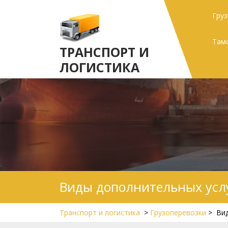
Skip
Гру
to
content
Там
ТРАНСПОРТ И
ЛОГИСТИКА
Виды дополнительных услу
Транспорт и логистика
>
Грузоперевозки
>
Вид