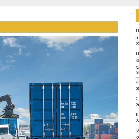
П
ц
0
П
к
х
0
У
0
С
0
В
0
S
к