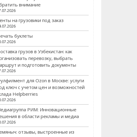
братить внимание
7.07.2026
енты на грузовики под заказ
4.07.2026
ечать буклеты
0.07.2026
оставка грузов в Узбекистан: как
рганизовать перевозку, выбрать
аршрут и подготовить документы
7.07.2026
улфилмент для Ozon в Москве: услуги
од ключ с учетом цен и возможностей
клада Helpberries
0.07.2026
едиагруппа РИМ: Инновационные
ешения в области рекламы и медиа
0.07.2026
емяныч: отзывы, выстроенные из