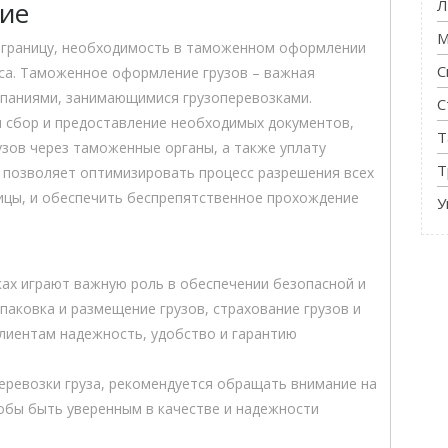
Л
ие
М
з границу, необходимость в таможенном оформлении
С
са. Таможенное оформление грузов – важная
мпаниями, занимающимися грузоперевозками.
С
 сбор и предоставление необходимых документов,
Т
узов через таможенные органы, а также уплату
Т
а позволяет оптимизировать процесс разрешения всех
ницы, и обеспечить беспрепятственное прохождение
У
ках играют важную роль в обеспечении безопасной и
аковка и размещение грузов, страхование грузов и
иентам надежность, удобство и гарантию
еревозки груза, рекомендуется обращать внимание на
тобы быть уверенным в качестве и надежности