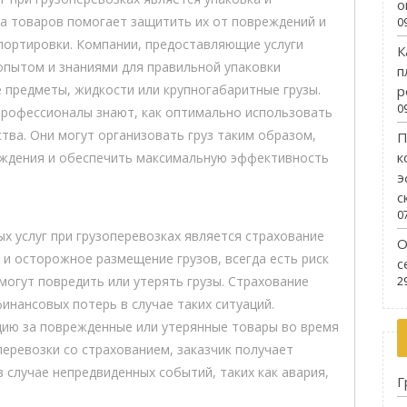
о
ка товаров помогает защитить их от повреждений и
0
портировки. Компании, предоставляющие услуги
К
пытом и знаниями для правильной упаковки
п
е предметы, жидкости или крупногабаритные грузы.
р
0
 профессионалы знают, как оптимально использовать
тва. Они могут организовать груз таким образом,
П
к
ждения и обеспечить максимальную эффективность
э
с
0
х услуг при грузоперевозках является страхование
О
 и осторожное размещение грузов, всегда есть риск
с
огут повредить или утерять грузы. Страхование
2
нансовых потерь в случае таких ситуаций.
цию за поврежденные или утерянные товары во время
перевозки со страхованием, заказчик получает
в случае непредвиденных событий, таких как авария,
Г