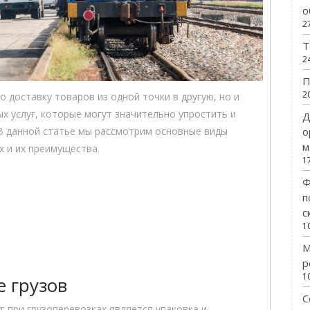
о
2
Т
2
П
2
 доставку товаров из одной точки в другую, но и
х услуг, которые могут значительно упростить и
Д
о
 В данной статье мы рассмотрим основные виды
м
х и их преимущества.
1
Ф
п
с
1
М
р
1
 грузов
С
 при грузоперевозках является упаковка и