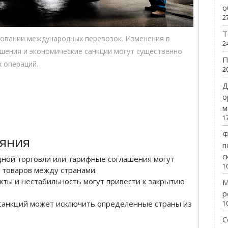
о
2
Т
ровании международных перевозок. Изменения в
2
шения и экономические санкции могут существенно
П
 операций.
2
Д
о
м
1
Ф
яния
п
с
ной торговли или тарифные соглашения могут
1
 товаров между странами.
ты и нестабильность могут привести к закрытию
М
р
анкций может исключить определенные страны из
1
С