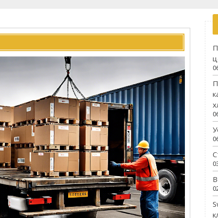
П
ц
0
П
к
х
0
У
0
С
0
В
0
S
к