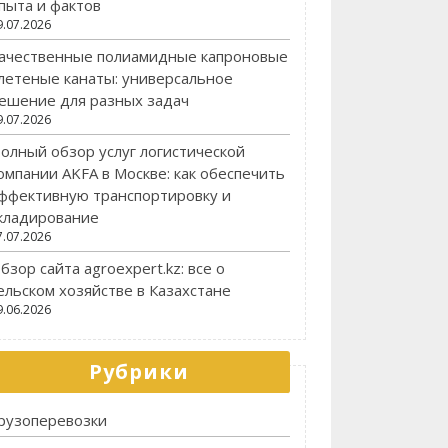
пыта и фактов
9.07.2026
ачественные полиамидные капроновые
летеные канаты: универсальное
ешение для разных задач
9.07.2026
олный обзор услуг логистической
омпании AKFA в Москве: как обеспечить
ффективную транспортировку и
кладирование
7.07.2026
бзор сайта agroexpert.kz: все о
ельском хозяйстве в Казахстане
9.06.2026
Рубрики
рузоперевозки