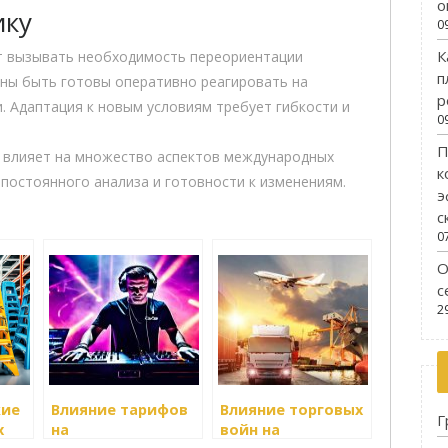
о
ику
0
К
ут вызывать необходимость переориентации
п
ны быть готовы оперативно реагировать на
р
. Адаптация к новым условиям требует гибкости и
0
П
а влияет на множество аспектов международных
к
 постоянного анализа и готовности к изменениям.
э
с
0
О
с
2
кие
Влияние тарифов
Влияние торговых
Г
х
на
войн на