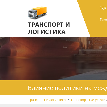
Skip
Гру
to
content
Там
ТРАНСПОРТ И
ЛОГИСТИКА
Влияние политики на меж
Транспорт и логистика
>
Транспортные услуги