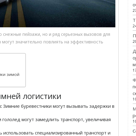
о
2
Т
2
о снежные пейзажи, но и ряд серьезных вызовов для
П
2
ды могут значительно повлиять на эффективность
Д
о
м
1
ики зимой
Ф
п
с
мней логистики
1
:
Зимние буревестники могут вызывать задержки в
М
р
и гололед могут замедлить транспорт, увеличивая
1
С
 использовать специализированный транспорт и