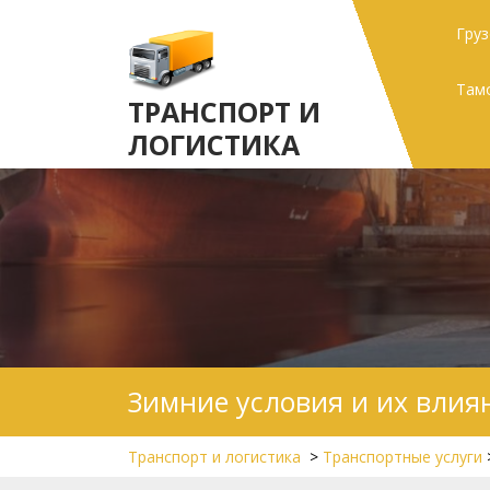
Skip
Гру
to
content
Там
ТРАНСПОРТ И
ЛОГИСТИКА
Зимние условия и их влия
Транспорт и логистика
>
Транспортные услуги