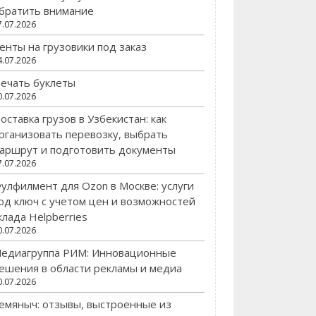
братить внимание
7.07.2026
енты на грузовики под заказ
4.07.2026
ечать буклеты
0.07.2026
оставка грузов в Узбекистан: как
рганизовать перевозку, выбрать
аршрут и подготовить документы
7.07.2026
улфилмент для Ozon в Москве: услуги
од ключ с учетом цен и возможностей
клада Helpberries
0.07.2026
едиагруппа РИМ: Инновационные
ешения в области рекламы и медиа
0.07.2026
емяныч: отзывы, выстроенные из