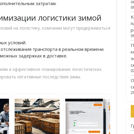
о
дополнительным затратам.
0
имизации логистики зимой
К
п
ловий на логистику, компании могут придерживаться
р
0
ых условий.
П
 отслеживания транспорта в реальном времени.
к
можных задержках в доставке.
э
с
виям и эффективное планирование логистических
0
ровать негативные последствия зимы.
О
с
2
Г