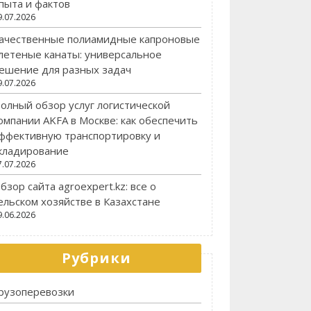
пыта и фактов
9.07.2026
ачественные полиамидные капроновые
летеные канаты: универсальное
ешение для разных задач
9.07.2026
олный обзор услуг логистической
омпании AKFA в Москве: как обеспечить
ффективную транспортировку и
кладирование
7.07.2026
бзор сайта agroexpert.kz: все о
ельском хозяйстве в Казахстане
9.06.2026
Рубрики
рузоперевозки