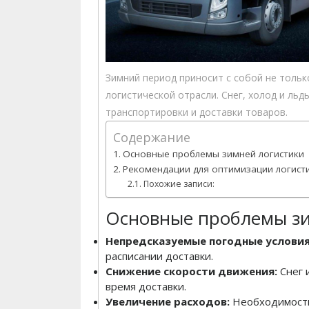
Зимний период приносит с собой не тольк
логистической отрасли. Снег, холод и ль
транспортировки и доставки товаров.
Содержание
Основные проблемы зимней логистики
Рекомендации для оптимизации логист
Похожие записи:
Основные проблемы зи
Непредсказуемые погодные условия
расписании доставки.
Снижение скорости движения:
Снег 
время доставки.
Увеличение расходов:
Необходимость