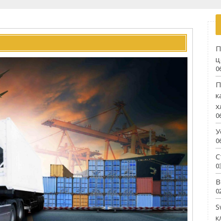
П
ц
0
П
к
х
0
У
0
С
0
В
0
S
к