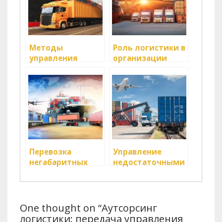
Методы
Роль логистики в
управления
организации
рисками на
грузоперевозок
складе
Перевозка
Управление
негабаритных
недостаточными
грузов
и избыточными
запасами на
складе
One thought on “Аутсорсинг
логистики: передача управления