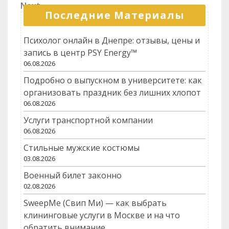
по
Next
Next
записям
Последние Материалы
Post
Психолог онлайн в Днепре: отзывы, цены и
запись в центр PSY Energy™
06.08.2026
Подробно о выпускном в университете: как
организовать праздник без лишних хлопот
06.08.2026
Услуги транспортной компании
06.08.2026
Стильные мужские костюмы
03.08.2026
Военный билет законно
02.08.2026
SweepMe (Свип Ми) — как выбрать
клининговые услуги в Москве и на что
обратить внимание