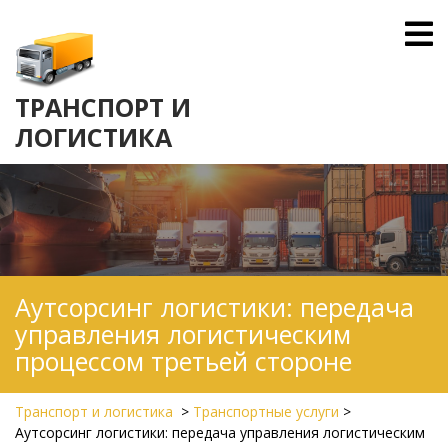
Skip
O
to
M
content
ТРАНСПОРТ И
ЛОГИСТИКА
Аутсорсинг логистики: передача
управления логистическим
процессом третьей стороне
Транспорт и логистика
>
Транспортные услуги
>
Аутсорсинг логистики: передача управления логистическим