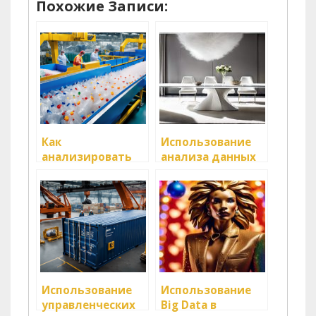
Похожие Записи:
Как
Использование
анализировать
анализа данных
данные для
для
улучшения
оптимизации
логистических
поставок
операций
Использование
Использование
управленческих
Big Data в