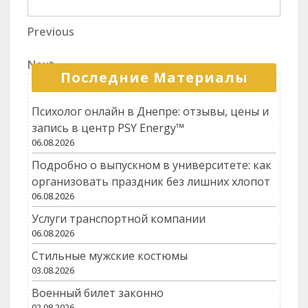
технологий для
планировании
развития бизнеса
логистических
Навигация
Previous
Previous
операций
Post
по
Next
Next
записям
Последние Материалы
Post
Психолог онлайн в Днепре: отзывы, цены и
запись в центр PSY Energy™
06.08.2026
Подробно о выпускном в университете: как
организовать праздник без лишних хлопот
06.08.2026
Услуги транспортной компании
06.08.2026
Стильные мужские костюмы
03.08.2026
Военный билет законно
02.08.2026