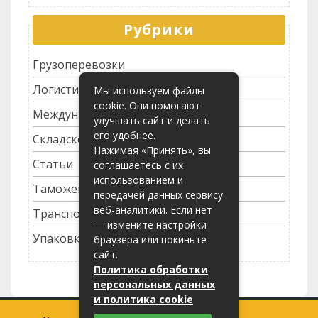
Рубрики
Грузоперевозки
Логистика
Мы используем файлы
cookie. Они помогают
Международные перевозки
улучшать сайт и делать
его удобнее.
Складское хозяйство
Нажимая «Принять», вы
Статьи
соглашаетесь с их
использованием и
Таможенное оформление
передачей данных сервису
веб-аналитики. Если нет
Транспортные услуги
— измените настройки
Упаковка грузов
браузера или покиньте
сайт.
Политика обработки
персональных данных
и политика cookie