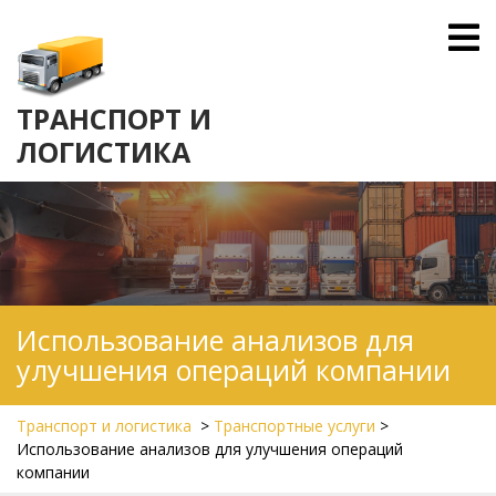
Skip
O
to
M
content
ТРАНСПОРТ И
ЛОГИСТИКА
Использование анализов для
улучшения операций компании
Транспорт и логистика
>
Транспортные услуги
>
Использование анализов для улучшения операций
компании