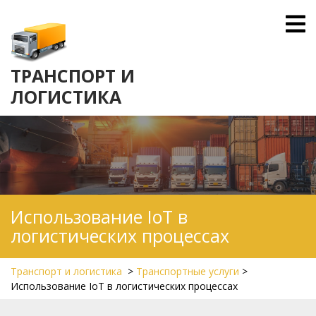
Skip
O
to
M
content
ТРАНСПОРТ И
ЛОГИСТИКА
Использование IoT в
логистических процессах
Транспорт и логистика
>
Транспортные услуги
>
Использование IoT в логистических процессах