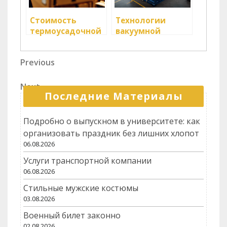
Стоимость
Технологии
термоусадочной
вакуумной
упаковки в
упаковки грузов:
логистике
оптимизация
Навигация
Previous
Previous
перевозок
Post
по
Next
Next
записям
Последние Материалы
Post
Подробно о выпускном в университете: как
организовать праздник без лишних хлопот
06.08.2026
Услуги транспортной компании
06.08.2026
Стильные мужские костюмы
03.08.2026
Военный билет законно
02.08.2026