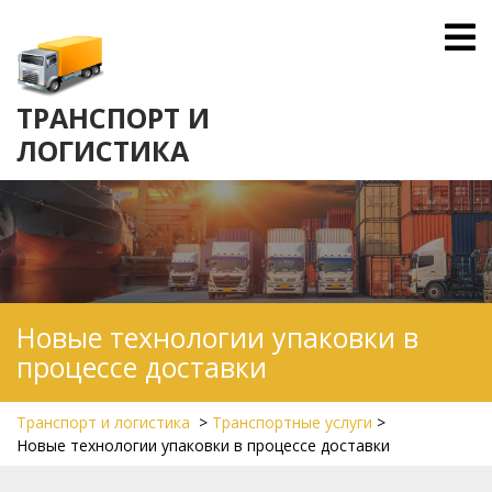
Skip
O
to
M
content
ТРАНСПОРТ И
ЛОГИСТИКА
Новые технологии упаковки в
процессе доставки
Транспорт и логистика
>
Транспортные услуги
>
Новые технологии упаковки в процессе доставки