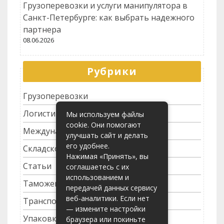
Грузоперевозки и услуги манипулятора в
Санкт-Петербурге: как выбрать надежного
партнера
08.06.2026
Рубрики
Грузоперевозки
Логистика
Мы используем файлы
cookie. Они помогают
Международные перевозки
улучшать сайт и делать
его удобнее.
Складское хозяйство
Нажимая «Принять», вы
Статьи
соглашаетесь с их
использованием и
Таможенное оформление
передачей данных сервису
веб-аналитики. Если нет
Транспортные услуги
— измените настройки
Упаковка грузов
браузера или покиньте