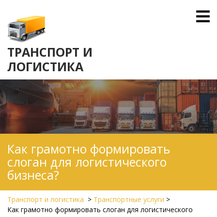
Skip
O
to
M
content
ТРАНСПОРТ И
ЛОГИСТИКА
Как грамотно формировать
слоган для логистического
бизнеса?
Транспорт и логистика
>
Транспортные услуги
>
Как грамотно формировать слоган для логистического