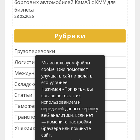
бортовых автомобилей КамАЗ с КМУ для
бизнеса
28.05.2026
Рубрики
Грузоперевозки
Логистика
Мы используем файлы
cookie. Они помогают
Международные перевозки
улучшать сайт и делать
его удобнее.
Складское хозяйство
Нажимая «Принять», вы
Статьи
соглашаетесь с их
использованием и
Таможенное оформление
передачей данных сервису
веб-аналитики. Если нет
Транспортные услуги
— измените настройки
Упаковка грузов
браузера или покиньте
сайт.