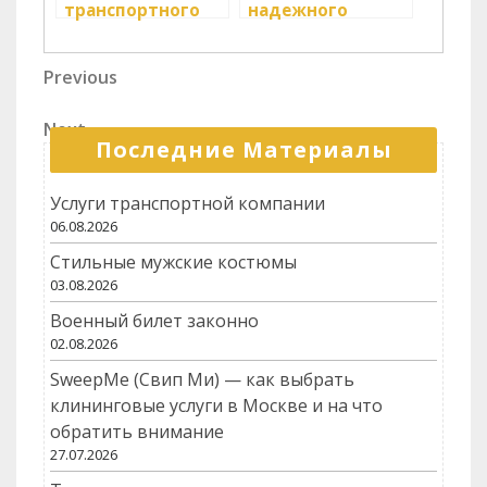
транспортного
надежного
оператора для
логистического
бизнеса
партнера
Навигация
Previous
Previous
Post
по
Next
Next
записям
Последние Материалы
Post
Услуги транспортной компании
06.08.2026
Стильные мужские костюмы
03.08.2026
Военный билет законно
02.08.2026
SweepMe (Свип Ми) — как выбрать
клининговые услуги в Москве и на что
обратить внимание
27.07.2026