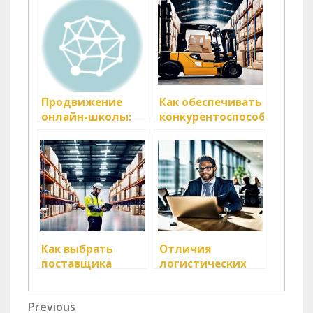
Продвижение
Как обеспечивать
онлайн-школы:
конкурентоспособность
эффективная
логистических
раскрутка и
услуг
реклама онлайн-
курсов
Как выбрать
Отличия
поставщика
логистических
логистических
услуг от
услуг
складских
Навигация
Previous
Previous