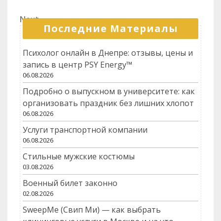
Post
по
Next
Next
записям
Последние Материалы
Post
Психолог онлайн в Днепре: отзывы, цены и
запись в центр PSY Energy™
06.08.2026
Подробно о выпускном в университете: как
организовать праздник без лишних хлопот
06.08.2026
Услуги транспортной компании
06.08.2026
Стильные мужские костюмы
03.08.2026
Военный билет законно
02.08.2026
SweepMe (Свип Ми) — как выбрать