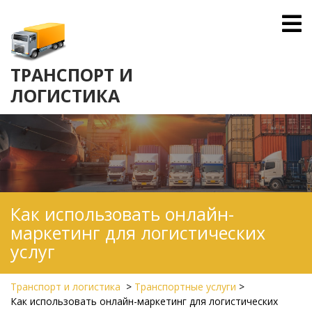
Skip
O
to
M
content
ТРАНСПОРТ И
ЛОГИСТИКА
Как использовать онлайн-
маркетинг для логистических
услуг
Транспорт и логистика
>
Транспортные услуги
>
Как использовать онлайн-маркетинг для логистических