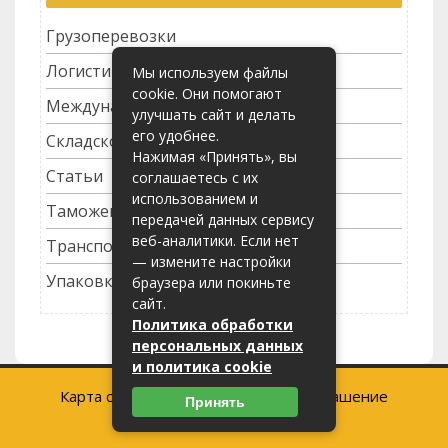
Грузоперевозки
Логистика
Мы используем файлы
cookie. Они помогают
Международные перевозки
улучшать сайт и делать
его удобнее.
Складское хозяйство
Нажимая «Принять», вы
Статьи
соглашаетесь с их
использованием и
Таможенное оформление
передачей данных сервису
веб-аналитики. Если нет
Транспортные услуги
— измените настройки
Упаковка грузов
браузера или покиньте
сайт.
Политика обработки
персональных данных
и политика cookie
Карта сайта
-
Пользовательское соглашение
Принять
2023 (c) lider375.ru