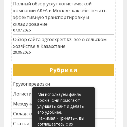
Полный обзор услуг логистической
компании AKFA в Москве: как обеспечить
эффективную транспортировку и
складирование
07.07.2026
Обзор сайта agroexpert.kz: все о сельском
хозяйстве в Казахстане
29.06.2026
Рубрики
Грузоперевозки
Логистика
Мы используем файлы
cookie. Они помогают
Международные перевозки
улучшать сайт и делать
его удобнее.
Складское хозяйство
Нажимая «Принять», вы
Статьи
соглашаетесь с их