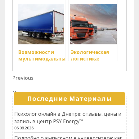
логистика:
товаров при
вызовы и
электронной
возможности
коммерции
Возможности
Экологическая
мультимодальных
логистика:
международных
устойчивые
перевозок
практики и
Навигация
Previous
Previous
экономические
Post
выгоды
по
Next
Next
записям
Последние Материалы
Post
Психолог онлайн в Днепре: отзывы, цены и
запись в центр PSY Energy™
06.08.2026
Подробно о выпускном в университете: как