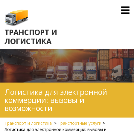
Skip
O
to
M
content
ТРАНСПОРТ И
ЛОГИСТИКА
Логистика для электронной
коммерции: вызовы и
возможности
Транспорт и логистика
>
Транспортные услуги
>
Логистика для электронной коммерции: вызовы и