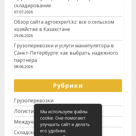
складирование
07.07.2026
Обзор сайта agroexpert.kz: все о сельском
хозяйстве в Казахстане
29.06.2026
Грузоперевозки и услуги манипулятора в
Санкт-Петербурге: как выбрать надежного
партнера
08.06.2026
Рубрики
Грузоперевозки
Логистика
Мы используем файлы
cookie. Они помогают
Международные перевозки
улучшать сайт и делать
его удобнее.
Складское хозяйство