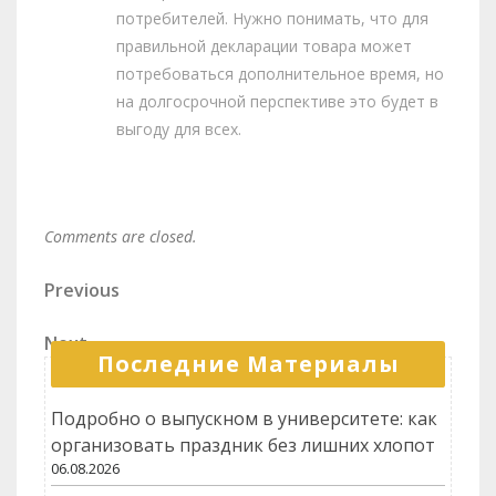
потребителей. Нужно понимать, что для
правильной декларации товара может
потребоваться дополнительное время, но
на долгосрочной перспективе это будет в
выгоду для всех.
Comments are closed.
Навигация
Previous
Previous
Post
по
Next
Next
записям
Последние Материалы
Post
Подробно о выпускном в университете: как
организовать праздник без лишних хлопот
06.08.2026