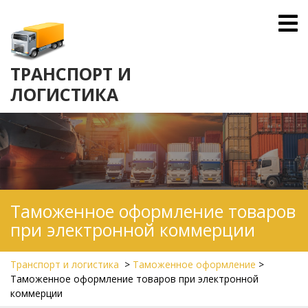
Skip
O
to
M
content
ТРАНСПОРТ И
ЛОГИСТИКА
Таможенное оформление товаров
при электронной коммерции
Транспорт и логистика
>
Таможенное оформление
>
Таможенное оформление товаров при электронной
коммерции