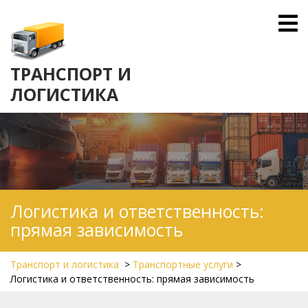
Skip
O
to
M
content
ТРАНСПОРТ И
ЛОГИСТИКА
Логистика и ответственность:
прямая зависимость
Транспорт и логистика
>
Транспортные услуги
>
Логистика и ответственность: прямая зависимость