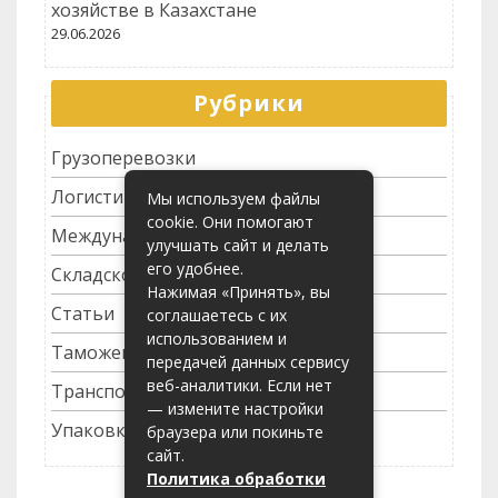
хозяйстве в Казахстане
29.06.2026
Рубрики
Грузоперевозки
Логистика
Мы используем файлы
cookie. Они помогают
Международные перевозки
улучшать сайт и делать
его удобнее.
Складское хозяйство
Нажимая «Принять», вы
Статьи
соглашаетесь с их
использованием и
Таможенное оформление
передачей данных сервису
веб-аналитики. Если нет
Транспортные услуги
— измените настройки
Упаковка грузов
браузера или покиньте
сайт.
Политика обработки