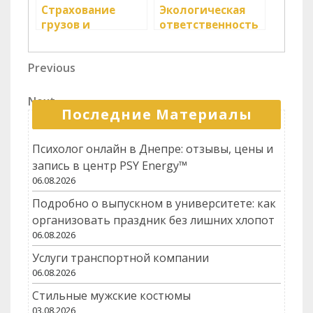
Страхование
Экологическая
грузов и
ответственность
ответственность
в логистике
перевозчика
Навигация
Previous
Previous
Post
по
Next
Next
записям
Последние Материалы
Post
Психолог онлайн в Днепре: отзывы, цены и
запись в центр PSY Energy™
06.08.2026
Подробно о выпускном в университете: как
организовать праздник без лишних хлопот
06.08.2026
Услуги транспортной компании
06.08.2026
Стильные мужские костюмы
03.08.2026