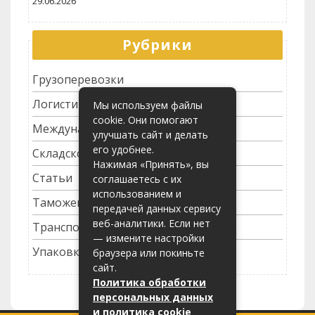
29.06.2026
Рубрики
Грузоперевозки
Логистика
Мы используем файлы
cookie. Они помогают
Международные перевозки
улучшать сайт и делать
его удобнее.
Складское хозяйство
Нажимая «Принять», вы
Статьи
соглашаетесь с их
использованием и
Таможенное оформление
передачей данных сервису
веб-аналитики. Если нет
Транспортные услуги
— измените настройки
Упаковка грузов
браузера или покиньте
сайт.
Политика обработки
персональных данных
и политика cookie