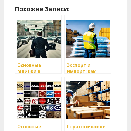
Похожие Записи:
Основные
Экспорт и
ошибки в
импорт: как
логистике и как
избежать
их избежать
проблем в
логистике
Основные
Стратегическое