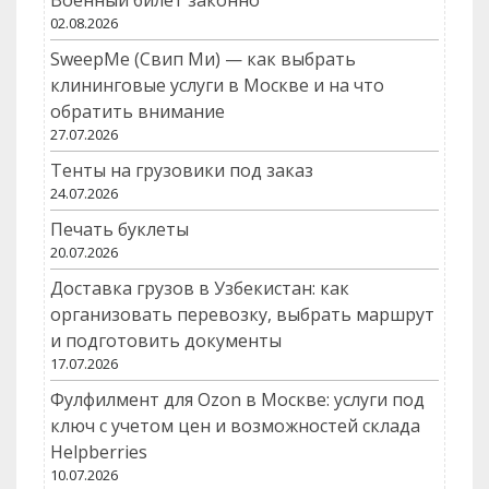
Военный билет законно
02.08.2026
SweepMe (Свип Ми) — как выбрать
клининговые услуги в Москве и на что
обратить внимание
27.07.2026
Тенты на грузовики под заказ
24.07.2026
Печать буклеты
20.07.2026
Доставка грузов в Узбекистан: как
организовать перевозку, выбрать маршрут
и подготовить документы
17.07.2026
Фулфилмент для Ozon в Москве: услуги под
ключ с учетом цен и возможностей склада
Helpberries
10.07.2026