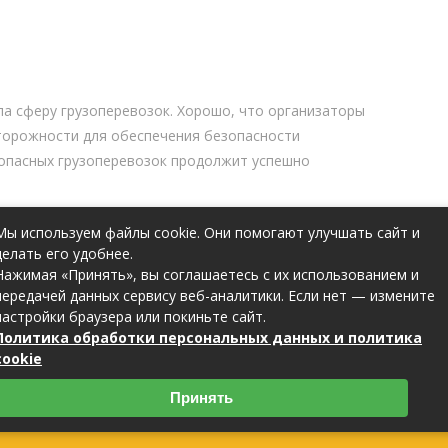
ла сферу грузоперевозок. Хорошо, что организаторы
торожности для обеспечения безопасности
зопасных грузоперевозок продолжит успешно
Мы используем файлы cookie. Они помогают улучшать сайт и
делать его удобнее.
Нажимая «Принять», вы соглашаетесь с их использованием и
передачей данных сервису веб-аналитики. Если нет — измените
настройки браузера или покиньте сайт.
Next
Next
Политика обработки персональных данных и политика
Post
cookie
Карта сайта
-
Пользовательское соглашение
Принять
2023 (c) lider375.ru