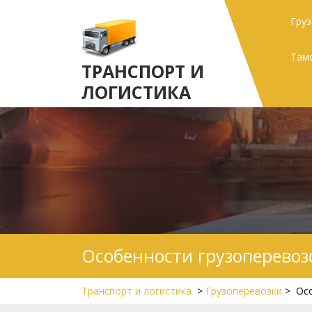
Skip
Гру
to
content
Там
ТРАНСПОРТ И
ЛОГИСТИКА
Особенности грузоперевоз
Транспорт и логистика
>
Грузоперевозки
>
Ос