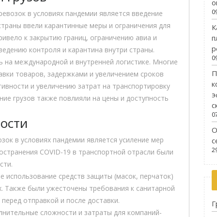
о
0
ревозок в условиях пандемии является введение
страны ввели карантинные меры и ограничения для
К
п
ривело к закрытию границ, ограничению авиа и
р
едению контроля и карантина внутри страны.
0
ь на международной и внутренней логистике. Многие
П
авки товаров, задержками и увеличением сроков
к
тивности и увеличению затрат на транспортировку
э
ение грузов также повлияли на цены и доступность
с
0
ности
О
зок в условиях пандемии является усиление мер
с
2
остранения COVID-19 в транспортной отрасли были
сти.
е использование средств защиты (масок, перчаток)
х. Также были ужесточены требования к санитарной
 перед отправкой и после доставки.
Г
лнительные сложности и затраты для компаний-