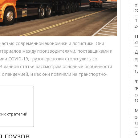
о
2
Т
2
П
2
астью современной экономики и логистики. Они
атериалов между производителями, поставщиками и
Д
о
мии COVID-19, грузоперевозки столкнулись со
м
В данной статье рассмотрим основные особенности
1
 с пандемией, и как они повлияли на транспортно-
Ф
п
с
1
М
их стратегий
р
1
С
 грузов