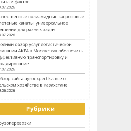
пыта и фактов
9.07.2026
ачественные полиамидные капроновые
летеные канаты: универсальное
ешение для разных задач
9.07.2026
олный обзор услуг логистической
омпании AKFA в Москве: как обеспечить
ффективную транспортировку и
кладирование
7.07.2026
бзор сайта agroexpert.kz: все о
ельском хозяйстве в Казахстане
9.06.2026
Рубрики
рузоперевозки