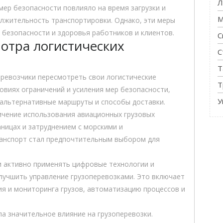
Л
мер безопасности повлияло на время загрузки и
М
олжительность транспортировки. Однако, эти меры
безопасности и здоровья работников и клиентов.
С
отра логистических
С
Т
ревозчики пересмотреть свои логистические
Т
ловиях ограничений и усиления мер безопасности,
У
альтернативные маршруты и способы доставки.
ичение использования авиационных грузовых
аницах и затруднением с морскими и
анспорт стал предпочтительным выбором для
и активно применять цифровые технологии и
улучшить управление грузоперевозками. Это включает
ия и мониторинга грузов, автоматизацию процессов и
а значительное влияние на грузоперевозки.