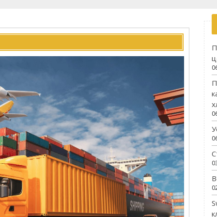
П
ц
0
П
к
х
0
У
0
С
0
В
0
S
к