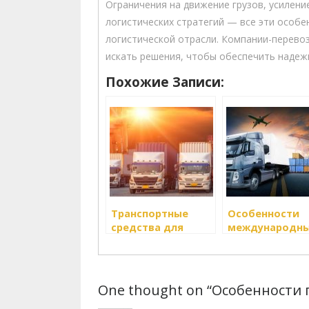
Ограничения на движение грузов, усилен
логистических стратегий — все эти особе
логистической отрасли. Компании-перево
искать решения, чтобы обеспечить надежн
Похожие Записи:
Транспортные
Особенности
средства для
международн
грузоперевозок:
грузоперевозо
виды и
особенности
One thought on “Особенности 