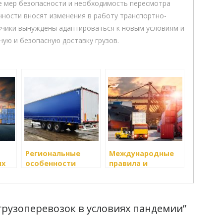
ие мер безопасности и необходимость пересмотра
нности вносят изменения в работу транспортно-
зчики вынуждены адаптироваться к новым условиям и
ую и безопасную доставку грузов.
Региональные
Международные
ых
особенности
правила и
к
грузоперевозок
стандарты для
грузоперевозок
грузоперевозок в условиях пандемии”