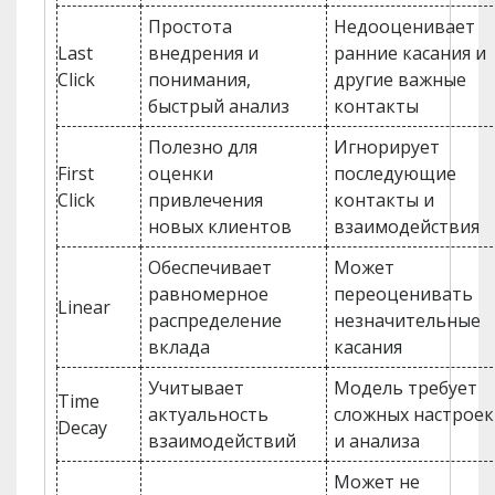
Простота
Недооценивает
Last
внедрения и
ранние касания и
Click
понимания,
другие важные
быстрый анализ
контакты
Полезно для
Игнорирует
First
оценки
последующие
Click
привлечения
контакты и
новых клиентов
взаимодействия
Обеспечивает
Может
равномерное
переоценивать
Linear
распределение
незначительные
вклада
касания
Учитывает
Модель требует
Time
актуальность
сложных настроек
Decay
взаимодействий
и анализа
Может не