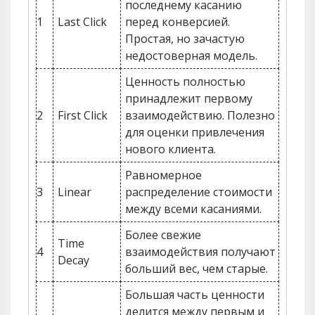
последнему касанию
1
Last Click
перед конверсией.
Простая, но зачастую
недостоверная модель.
Ценность полностью
принадлежит первому
2
First Click
взаимодействию. Полезно
для оценки привлечения
нового клиента.
Равномерное
3
Linear
распределение стоимости
между всеми касаниями.
Более свежие
Time
4
взаимодействия получают
Decay
больший вес, чем старые.
Большая часть ценности
делится между первым и