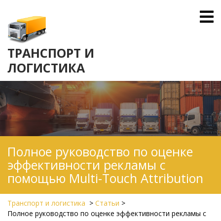
Skip
O
to
M
content
ТРАНСПОРТ И
ЛОГИСТИКА
Полное руководство по оценке
эффективности рекламы с
помощью Multi-Touch Attribution
Транспорт и логистика
>
Статьи
>
Полное руководство по оценке эффективности рекламы с