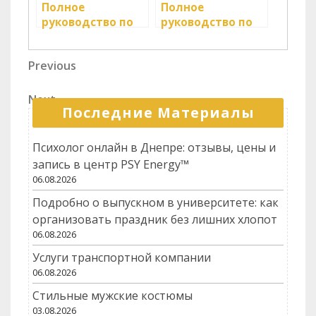
Полное
Полное
руководство по
руководство по
доверенности
тюнингу и
для экспертизы
ремонту Opel
Навигация
Previous
Previous
МЧД
Astra J: советы,
Post
особенности и
по
практические
Next
Next
записям
Последние Материалы
рекомендации
Post
Психолог онлайн в Днепре: отзывы, цены и
запись в центр PSY Energy™
06.08.2026
Подробно о выпускном в университете: как
организовать праздник без лишних хлопот
06.08.2026
Услуги транспортной компании
06.08.2026
Стильные мужские костюмы
03.08.2026