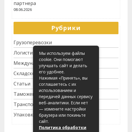
партнера
08.06.2026
Рубрики
Грузоперевозки
Логистика
Мы используем файлы
cookie. Они помогают
Международные перевозки
улучшать сайт и делать
его удобнее.
Складское хозяйство
Нажимая «Принять», вы
Статьи
соглашаетесь с их
использованием и
Таможенное оформление
передачей данных сервису
веб-аналитики. Если нет
Транспортные услуги
— измените настройки
Упаковка грузов
браузера или покиньте
сайт.
Политика обработки