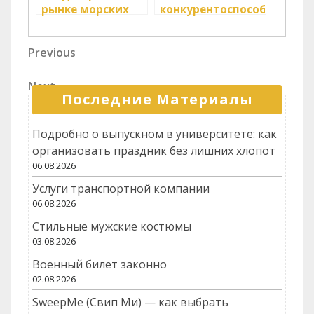
рынке морских
конкурентоспособность
грузоперевозок
логистических
услуг
Навигация
Previous
Previous
Post
по
Next
Next
записям
Последние Материалы
Post
Подробно о выпускном в университете: как
организовать праздник без лишних хлопот
06.08.2026
Услуги транспортной компании
06.08.2026
Стильные мужские костюмы
03.08.2026
Военный билет законно
02.08.2026
SweepMe (Свип Ми) — как выбрать