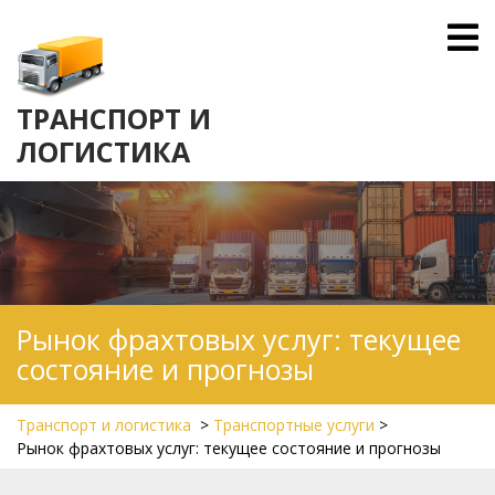
Skip
O
to
M
content
ТРАНСПОРТ И
ЛОГИСТИКА
Рынок фрахтовых услуг: текущее
состояние и прогнозы
Транспорт и логистика
>
Транспортные услуги
>
Рынок фрахтовых услуг: текущее состояние и прогнозы