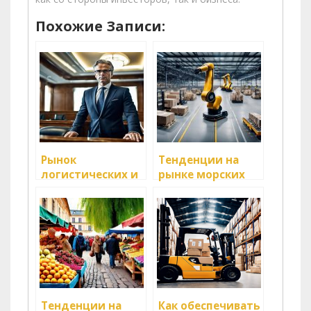
Похожие Записи:
Рынок
Тенденции на
логистических и
рынке морских
транспортных
грузоперевозок
услуг: анализ
Тенденции на
Как обеспечивать